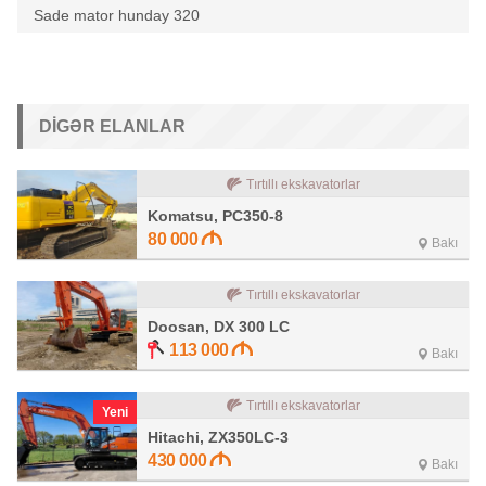
Sade mator hunday 320
DIGƏR ELANLAR
Tırtıllı ekskavatorlar
Komatsu, PC350-8
80 000
Bakı
Tırtıllı ekskavatorlar
Doosan, DX 300 LC
113 000
Bakı
Tırtıllı ekskavatorlar
Yeni
Hitachi, ZX350LC-3
430 000
Bakı