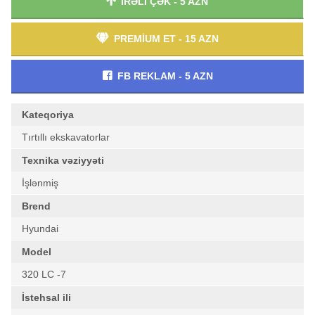
İRƏLİ ÇƏK - 5 AZN
PREMİUM ET - 15 AZN
FB REKLAM - 5 AZN
Kateqoriya
Tırtıllı ekskavatorlar
Texnika vəziyyəti
İşlənmiş
Brend
Hyundai
Model
320 LC -7
İstehsal ili