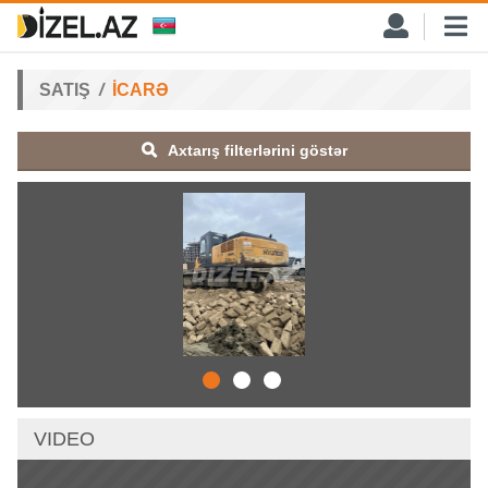
SATIŞ
İCARƏ
Axtarış filterlərini göstər
VIDEO