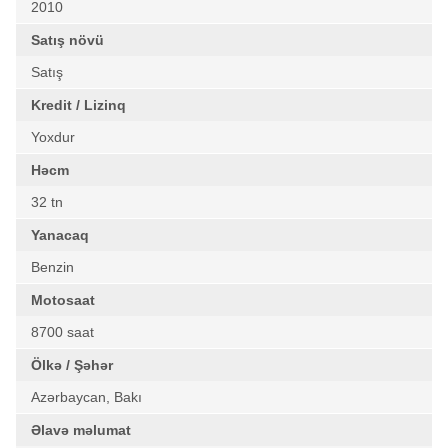
2010
Satış növü
Satış
Kredit / Lizinq
Yoxdur
Həcm
32 tn
Yanacaq
Benzin
Motosaat
8700 saat
Ölkə / Şəhər
Azərbaycan, Bakı
Əlavə məlumat