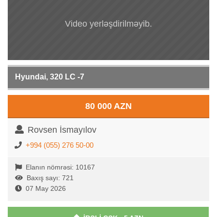
Video yerləşdirilməyib.
Hyundai, 320 LC -7
80 000 AZN
Rovsen İsmayılov
+994 (055) 276 50-00
Elanın nömrəsi: 10167
Baxış sayı: 721
07 May 2026