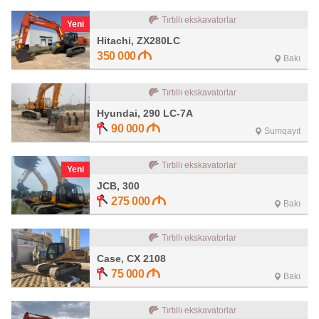
Tırtıllı ekskavatorlar
Yeni
Hitachi, ZX280LC
350 000
Bakı
Tırtıllı ekskavatorlar
Hyundai, 290 LC-7A
90 000
Sumqayıt
Tırtıllı ekskavatorlar
Yeni
JCB, 300
275 000
Bakı
Tırtıllı ekskavatorlar
Case, CX 2108
75 000
Bakı
Tırtıllı ekskavatorlar