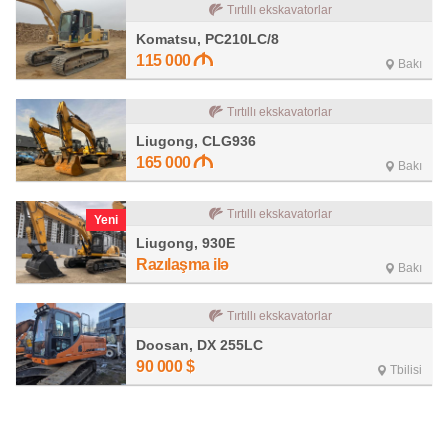
Tırtıllı ekskavatorlar
Komatsu, PC210LC/8
115 000
Bakı
Tırtıllı ekskavatorlar
Liugong, CLG936
165 000
Bakı
Tırtıllı ekskavatorlar
Yeni
Liugong, 930E
Razılaşma ilə
Bakı
Tırtıllı ekskavatorlar
Doosan, DX 255LC
90 000
$
Tbilisi