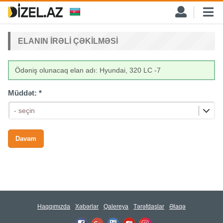
ELANIN IRƏLI ÇƏKILMƏSI
Ödəniş olunacaq elan adı: Hyundai, 320 LC -7
Müddət:
*
- seçin
Haqqımızda
Xəbərlər
Qalereya
Tərəfdaşlar
Əlaqə