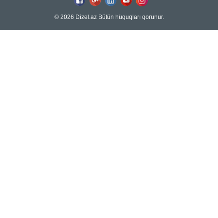
© 2026 Dizel.az Bütün hüquqları qorunur.