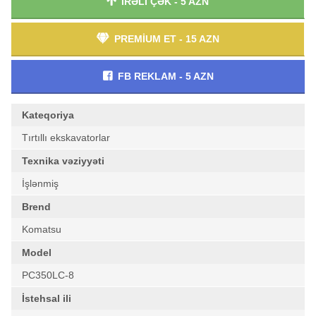
İRƏLİ ÇƏK - 5 AZN
PREMİUM ET - 15 AZN
FB REKLAM - 5 AZN
Kateqoriya
Tırtıllı ekskavatorlar
Texnika vəziyyəti
İşlənmiş
Brend
Komatsu
Model
PC350LC-8
İstehsal ili