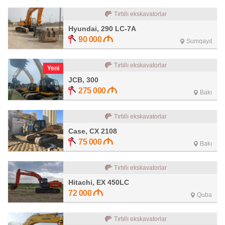
Tırtıllı ekskavatorlar
Hyundai, 290 LC-7A
90 000
Sumqayıt
Tırtıllı ekskavatorlar
Yeni
JCB, 300
275 000
Bakı
Tırtıllı ekskavatorlar
Case, CX 2108
75 000
Bakı
Tırtıllı ekskavatorlar
Hitachi, EX 450LC
72 000
Quba
Tırtıllı ekskavatorlar