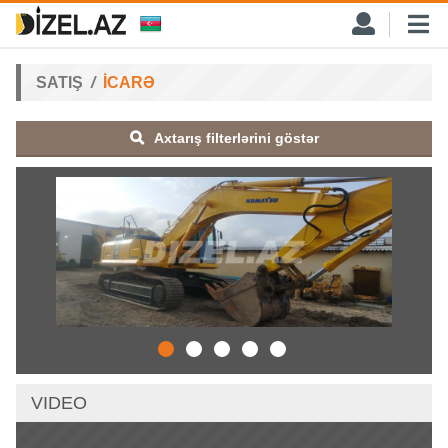
SATIŞ
İCARƏ
Axtarış filterlərini göstər
VIDEO