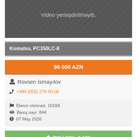
Video yerləşdirilməyib.
Komatsu, PC350LC-8
98 000 AZN
Rovsen İsmayılov
+994 (055) 276 50-00
Elanın nömrəsi: 10168
Baxış sayı: 844
07 May 2026