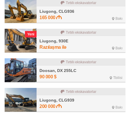
Tırtıllı ekskavatorlar
Liugong, CLG936
165 000
Bakı
Tırtıllı ekskavatorlar
Yeni
Liugong, 930E
Razılaşma ilə
Bakı
Tırtıllı ekskavatorlar
Doosan, DX 255LC
90 000
$
Tbilisi
Tırtıllı ekskavatorlar
Liugong, CLG939
200 000
Bakı