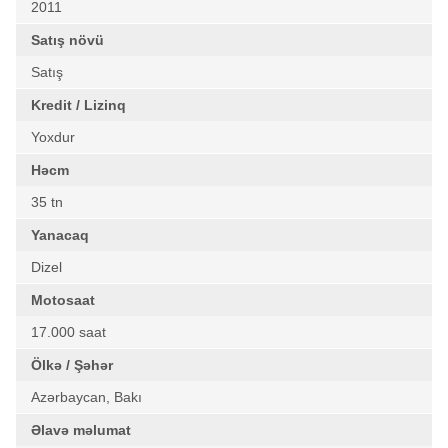
2011
Satış növü
Satış
Kredit / Lizinq
Yoxdur
Həcm
35 tn
Yanacaq
Dizel
Motosaat
17.000 saat
Ölkə / Şəhər
Azərbaycan, Bakı
Əlavə məlumat