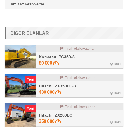
Tam saz veziyyetde
DIGƏR ELANLAR
Tırtıllı ekskavatorlar
Komatsu, PC350-8
80 000
Bakı
Tırtıllı ekskavatorlar
Yeni
Hitachi, ZX350LC-3
430 000
Bakı
Tırtıllı ekskavatorlar
Yeni
Hitachi, ZX280LC
350 000
Bakı