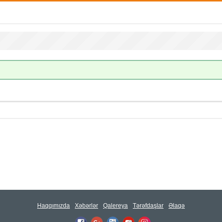
Haqqımızda
Xəbərlər
Qalereya
Tərəfdaşlar
Əlaqə