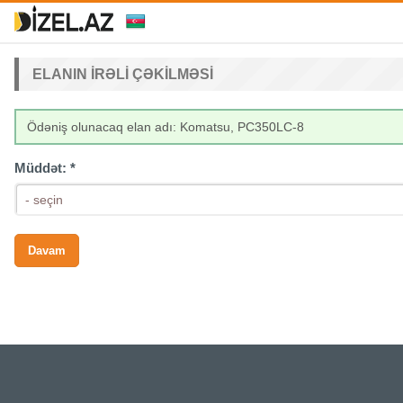
ELANIN IRƏLI ÇƏKILMƏSI
Ödəniş olunacaq elan adı: Komatsu, PC350LC-8
Müddət:
*
- seçin