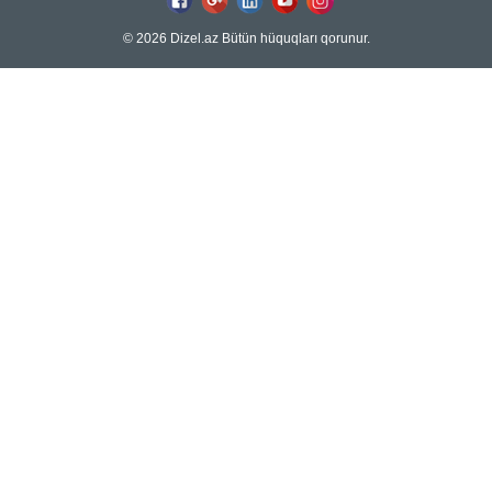
© 2026 Dizel.az Bütün hüquqları qorunur.