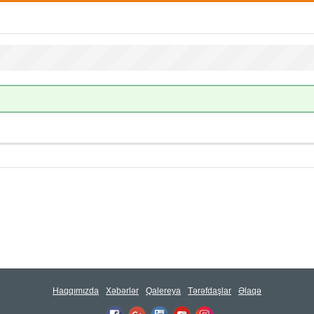
Haqqımızda
Xəbərlər
Qalereya
Tərəfdaşlar
Əlaqə