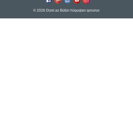
© 2026 Dizel.az Bütün hüquqları qorunur.