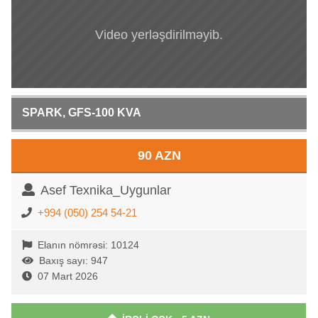
Video yerləşdirilməyib.
SPARK, GFS-100 KVA
90 AZN
Asef Texnika_Uygunlar
+994 (050) 254 54-21
Elanın nömrəsi: 10124
Baxış sayı: 947
07 Mart 2026