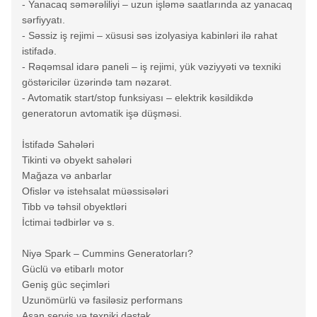
- Yanacaq səmərəliliyi – uzun işləmə saatlarında az yanacaq
sərfiyyatı.
- Səssiz iş rejimi – xüsusi səs izolyasiya kabinləri ilə rahat
istifadə.
- Rəqəmsal idarə paneli – iş rejimi, yük vəziyyəti və texniki
göstəricilər üzərində tam nəzarət.
- Avtomatik start/stop funksiyası – elektrik kəsildikdə
generatorun avtomatik işə düşməsi.
İstifadə Sahələri
Tikinti və obyekt sahələri
Mağaza və anbarlar
Ofislər və istehsalat müəssisələri
Tibb və təhsil obyektləri
İctimai tədbirlər və s.
Niyə Spark – Cummins Generatorları?
Güclü və etibarlı motor
Geniş güc seçimləri
Uzunömürlü və fasiləsiz performans
Asan servis və texniki dəstək