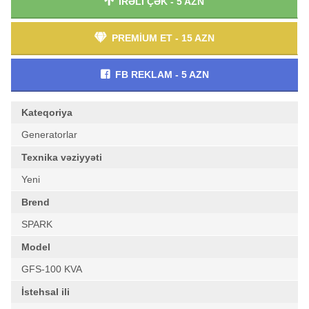
İRƏLİ ÇƏK - 5 AZN
PREMİUM ET - 15 AZN
FB REKLAM - 5 AZN
Kateqoriya
Generatorlar
Texnika vəziyyəti
Yeni
Brend
SPARK
Model
GFS-100 KVA
İstehsal ili