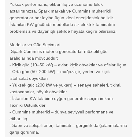
Yüksək performans, etibarlılıq və uzunömürlülük
axtarırsınızsa, Spark markalı və Cummins mühərrikli
generatorlar hər layihə üçün ideal enerjidəstək həllidir.
İstənilən KW gücündə modellərlə siz elektrik təminatını
problemsiz və dayanıqlı şəkildə həyata keçirə bilərsiniz.
Modellər və Güc Seçimləri
-Spark Cummins motorlu generatorlar müxtəlif güc
aralıqlarında mövcuddur:
- Kiçik güc (10–50 kW) – evlər, kiçik obyektlər və ofislər üçün
- Orta güc (50–200 kW) – mağaza, iş yerleri və kiçik
istehsalat obyektləri
- Yüksək güc (200 kW və yuxarı) – sənaye sahələri, tikinti,
xəstəxanalar, böyük obyektlər
- İstənilən KW tələbinə uyğun generator seçim imkanı.
Texniki Üstünlüklər
- Cummins mühərriki – dünya səviyyəli performans və
etibarlılıq.
- Sabir və səliqəli enerji təminatı – gərginlik dalğalanmalarına
qarşı qorunma.