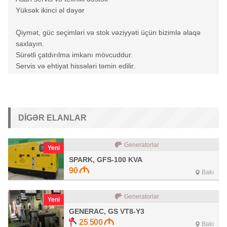
Yüksək ikinci əl dəyər
Qiymət, güc seçimləri və stok vəziyyəti üçün bizimlə əlaqə
saxlayın.
Sürətli çatdırılma imkanı mövcuddur.
Servis və ehtiyat hissələri təmin edilir.
DIGƏR ELANLAR
Generatorlar
Yeni
SPARK, GFS-100 KVA
90
Bakı
Generatorlar
Yeni
GENERAC, GS VT8-Y3
25 500
Bakı