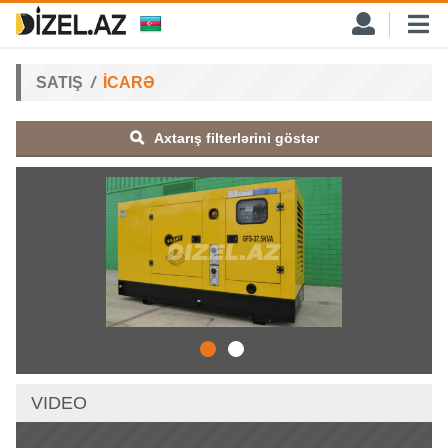
SATIŞ
İCARƏ
Axtarış filterlərini göstər
VIDEO