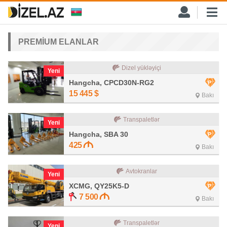
PREMİUM ELANLAR
Dizel yükləyiçi
Yeni
Hangcha, CPCD30N-RG2
15 445
$
Bakı
Transpaletlər
Yeni
Hangcha, SBA 30
425
Bakı
Avtokranlar
Yeni
XCMG, QY25K5-D
7 500
Bakı
Transpaletlər
Yeni