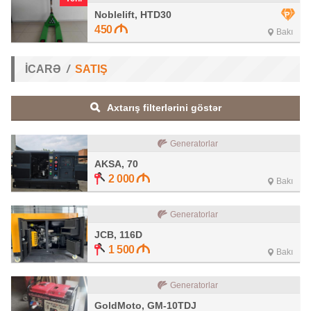
Noblelift, HTD30
450
Bakı
İCARƏ
SATIŞ
Axtarış filterlərini göstər
Generatorlar
AKSA, 70
2 000
Bakı
Generatorlar
JCB, 116D
1 500
Bakı
Generatorlar
GoldMoto, GM-10TDJ