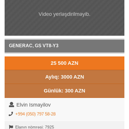
Video yerləşdirilməyib.
GENERAC, GS VT8-Y3
25 500 AZN
Aylıq: 3000 AZN
Günlük: 300 AZN
Elvin Ismayilov
+994 (050) 797 58-28
Elanın nömrəsi: 7925