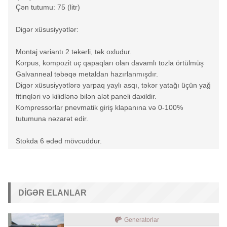
Çən tutumu: 75 (litr)
Digər xüsusiyyətlər:
Montaj variantı 2 təkərli, tək oxludur.
Korpus, kompozit uç qapaqları olan davamlı tozla örtülmüş
Galvanneal təbəqə metaldan hazırlanmışdır.
Digər xüsusiyyətlərə yarpaq yaylı asqı, təkər yatağı üçün yağ
fitinqləri və kilidlənə bilən alət paneli daxildir.
Kompressorlar pnevmatik giriş klapanına və 0-100%
tutumuna nəzarət edir.
Stokda 6 ədəd mövcuddur.
DIGƏR ELANLAR
Generatorlar