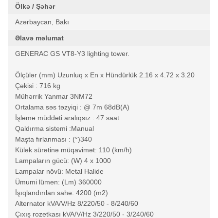
Ölkə / Şəhər
Azərbaycan, Bakı
Əlavə məlumat
GENERAC GS VT8-Y3 lighting tower.
Ölçülər (mm) Uzunluq x En x Hündürlük 2.16 x 4.72 x 3.20
Çəkisi : 716 kg
Mühərrik Yanmar 3NM72
Ortalama səs təzyiqi : @ 7m 68dB(A)
İşləmə müddəti aralıqsız : 47 saat
Qaldırma sistemi :Manual
Maşta fırlanması : (°)340
Külək sürətinə müqavimət: 110 (km/h)
Lampaların gücü: (W) 4 x 1000
Lampalar növü: Metal Halide
Ümumi lümen: (Lm) 360000
İşıqlandırılan sahə: 4200 (m2)
Alternator kVA/V/Hz 8/220/50 - 8/240/60
Çıxış rozetkası kVA/V/Hz 3/220/50 - 3/240/60