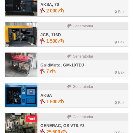
AKSA, 70
2 000
Bakı
Generatorlar
JCB, 116D
1 500
Bakı
Generatorlar
GoldMoto, GM-10TDJ
7
Bakı
Generatorlar
AKSA
1 500
Bakı
Generatorlar
Yeni
GENERAC, GS VT8-Y3
25 500