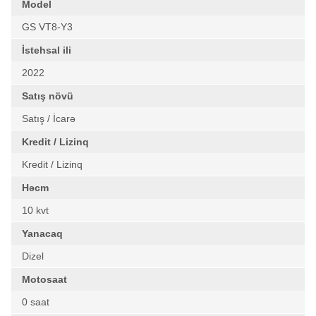
Model
GS VT8-Y3
İstehsal ili
2022
Satış növü
Satış / İcarə
Kredit / Lizinq
Kredit / Lizinq
Həcm
10 kvt
Yanacaq
Dizel
Motosaat
0 saat