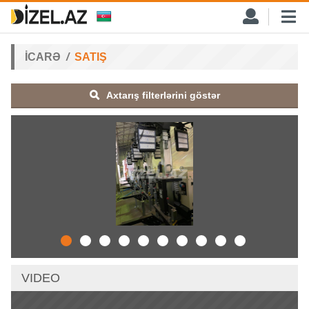
İCARƏ
SATIŞ
Axtarış filterlərini göstər
VIDEO