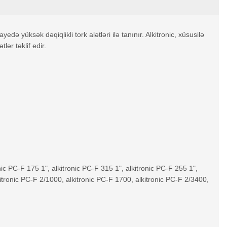
edə yüksək dəqiqlikli tork alətləri ilə tanınır. Alkitronic, xüsusilə
ər təklif edir.
nic PC-F 175 1", alkitronic PC-F 315 1", alkitronic PC-F 255 1",
kitronic PC-F 2/1000, alkitronic PC-F 1700, alkitronic PC-F 2/3400,