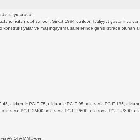
distribyutorudur.
ləndiriciləri istehsal edir. Şirkət 1984-cü ildən fəaliyyət göstərir və sənay
 konstruksiyalar və maşınqayırma sahələrində geniş istifadə olunan alətl
 45, alkitronic PC-F 75, alkitronic PC-F 95, alkitronic PC-F 135, alkitro
, alkitronic PC-F 2/400, alkitronic PC-F 2/600, alkitronic PC-F 2/800, al
 servis AVİSTA MMC-dən.