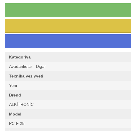
Kateqoriya
Avadanlıqlar - Digər
Texnika vəziyyəti
Yeni
Brend
ALKİTRONİC
Model
PC-F 25