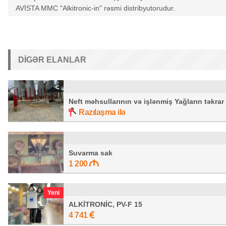
AVİSTA MMC "Alkitronic-in" rəsmi distribyutorudur.
DIGƏR ELANLAR
Neft məhsullarının və işlənmiş Yağların təkra
Razılaşma ilə
Suvarma sak
1 200
Yeni
ALKİTRONİC, PV-F 15
4 741