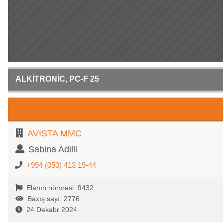
ALKİTRONİC, PC-F 25
AVISTA MMC
Sabina Adilli
+994 (050) 413 19-44
Elanın nömrəsi: 9432
Baxış sayı: 2776
24 Dekabr 2024