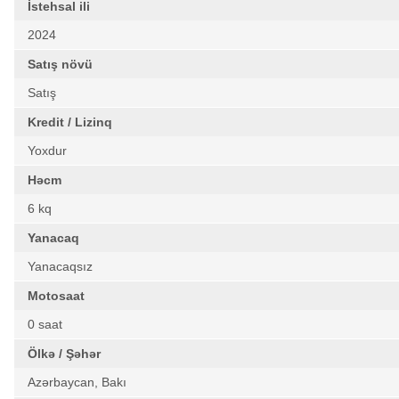
İstehsal ili
2024
Satış növü
Satış
Kredit / Lizinq
Yoxdur
Həcm
6 kq
Yanacaq
Yanacaqsız
Motosaat
0 saat
Ölkə / Şəhər
Azərbaycan, Bakı