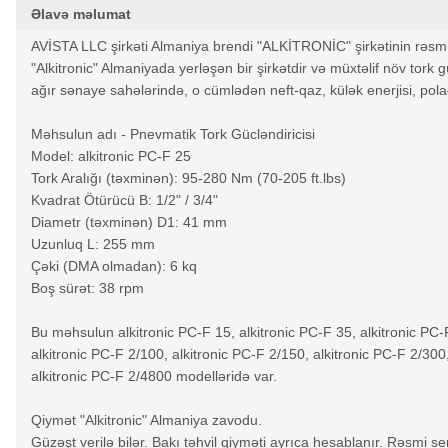
Əlavə məlumat
AVİSTA LLC şirkəti Almaniya brendi "ALKİTRONİC" şirkətinin rəsmi 
"Alkitronic" Almaniyada yerləşən bir şirkətdir və müxtəlif növ tork güc
ağır sənaye sahələrində, o cümlədən neft-qaz, külək enerjisi, polad
Məhsulun adı - Pnevmatik Tork Gücləndiricisi
Model: alkitronic PC-F 25
Tork Aralığı (təxminən): 95-280 Nm (70-205 ft.lbs)
Kvadrat Ötürücü B: 1/2" / 3/4"
Diametr (təxminən) D1: 41 mm
Uzunluq L: 255 mm
Çəki (DMA olmadan): 6 kq
Boş sürət: 38 rpm
Bu məhsulun alkitronic PC-F 15, alkitronic PC-F 35, alkitronic PC-F
alkitronic PC-F 2/100, alkitronic PC-F 2/150, alkitronic PC-F 2/300
alkitronic PC-F 2/4800 modelləridə var.
Qiymət "Alkitronic" Almaniya zavodu.
Güzəşt verilə bilər. Bakı təhvil qiyməti ayrıca hesablanır. Rəsmi