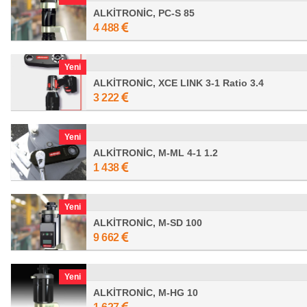
ALKİTRONİC, PC-S 85
4 488
Yeni
ALKİTRONİC, XCE LINK 3-1 Ratio 3.4
3 222
Yeni
ALKİTRONİC, M-ML 4-1 1.2
1 438
Yeni
ALKİTRONİC, M-SD 100
9 662
Yeni
ALKİTRONİC, M-HG 10