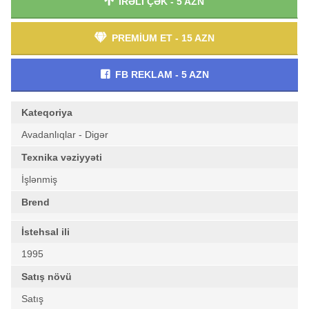
İRƏLİ ÇƏK - 5 AZN
PREMİUM ET - 15 AZN
FB REKLAM - 5 AZN
Kateqoriya
Avadanlıqlar - Digər
Texnika vəziyyəti
İşlənmiş
Brend
İstehsal ili
1995
Satış növü
Satış