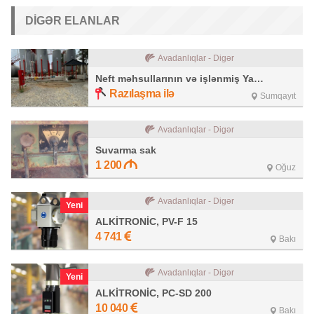
DIGƏR ELANLAR
Avadanlıqlar - Digər
Neft məhsullarının və işlənmiş Yağların təkrar emalı zavodu
Razılaşma ilə
Sumqayıt
Avadanlıqlar - Digər
Suvarma sak
1 200
Oğuz
Avadanlıqlar - Digər
Yeni
ALKİTRONİC, PV-F 15
4 741
Bakı
Avadanlıqlar - Digər
Yeni
ALKİTRONİC, PC-SD 200
10 040
Bakı