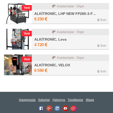
Avadanlıqlar - Digər
Yeni
ALKİTRONİC, LHP NEW FP280-3-FF-4P
6 250
Bakı
Avadanlıqlar - Digər
Yeni
ALKİTRONİC, Leva
4 720
Bakı
Avadanlıqlar - Digər
Yeni
ALKİTRONİC, VELOX
6 590
Bakı
Haqqımızda
Xəbərlər
Qalereya
Tərəfdaşlar
Əlaqə