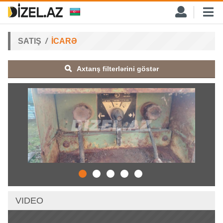
SATIŞ
İCARƏ
Axtarış filterlərini göstər
VIDEO