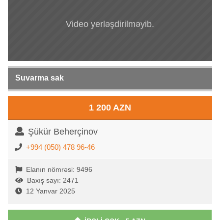
Video yerləşdirilməyib.
Suvarma sak
1 200 AZN
Şükür Beherçinov
+994 (050) 478 96-46
Elanın nömrəsi: 9496
Baxış sayı: 2471
12 Yanvar 2025