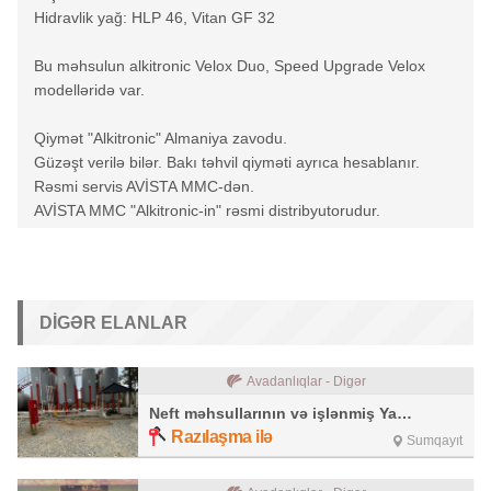
Hidravlik yağ: HLP 46, Vitan GF 32
Bu məhsulun alkitronic Velox Duo, Speed Upgrade Velox
modelləridə var.
Qiymət "Alkitronic" Almaniya zavodu.
Güzəşt verilə bilər. Bakı təhvil qiyməti ayrıca hesablanır.
Rəsmi servis AVİSTA MMC-dən.
AVİSTA MMC "Alkitronic-in" rəsmi distribyutorudur.
DIGƏR ELANLAR
Avadanlıqlar - Digər
Neft məhsullarının və işlənmiş Yağların təkrar emalı zavodu
Razılaşma ilə
Sumqayıt