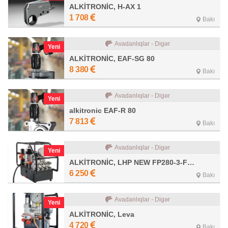
ALKİTRONİC, H-AX 1
1 708
Bakı
Avadanlıqlar - Digər
Yeni
ALKİTRONİC, EAF-SG 80
8 380
Bakı
Avadanlıqlar - Digər
Yeni
alkitronic EAF-R 80
7 813
Bakı
Avadanlıqlar - Digər
Yeni
ALKİTRONİC, LHP NEW FP280-3-FF-4P
6 250
Bakı
Avadanlıqlar - Digər
Yeni
ALKİTRONİC, Leva
4 720
Bakı