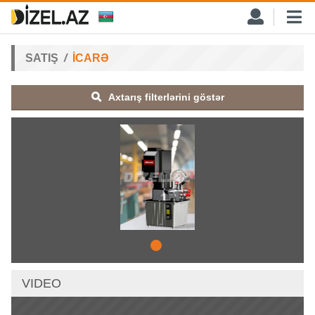
SATIŞ
İCARƏ
Axtarış filterlərini göstər
VIDEO