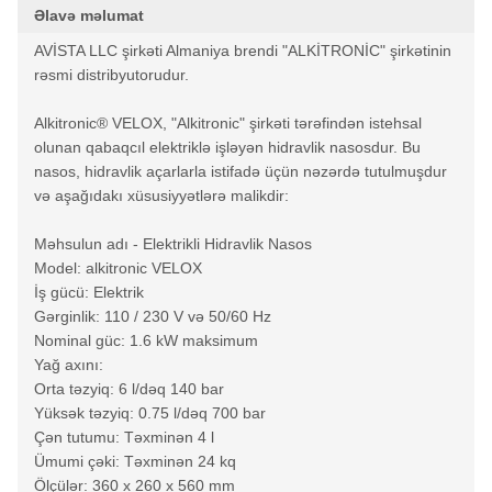
Əlavə məlumat
AVİSTA LLC şirkəti Almaniya brendi "ALKİTRONİC" şirkətinin
rəsmi distribyutorudur.
Alkitronic® VELOX, "Alkitronic" şirkəti tərəfindən istehsal
olunan qabaqcıl elektriklə işləyən hidravlik nasosdur. Bu
nasos, hidravlik açarlarla istifadə üçün nəzərdə tutulmuşdur
və aşağıdakı xüsusiyyətlərə malikdir:
Məhsulun adı - Elektrikli Hidravlik Nasos
Model: alkitronic VELOX
İş gücü: Elektrik
Gərginlik: 110 / 230 V və 50/60 Hz
Nominal güc: 1.6 kW maksimum
Yağ axını:
Orta təzyiq: 6 l/dəq 140 bar
Yüksək təzyiq: 0.75 l/dəq 700 bar
Çən tutumu: Təxminən 4 l
Ümumi çəki: Təxminən 24 kq
Ölçülər: 360 x 260 x 560 mm