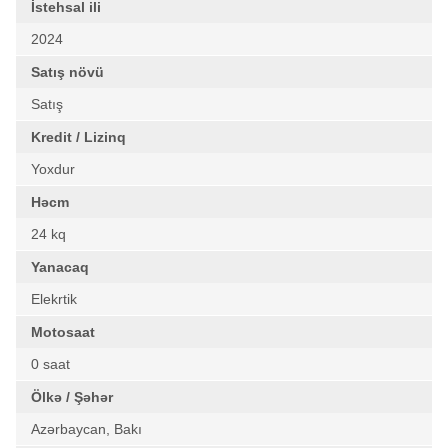
İstehsal ili
2024
Satış növü
Satış
Kredit / Lizinq
Yoxdur
Həcm
24 kq
Yanacaq
Elekrtik
Motosaat
0 saat
Ölkə / Şəhər
Azərbaycan, Bakı