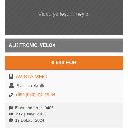
Video yerləşdirilməyib.
ALKİTRONİC, VELOX
6 590 EUR
AVISTA MMC
Sabina Adilli
+994 (050) 413 19-44
Elanın nömrəsi: 9406
Baxış sayı: 2985
19 Dekabr 2024