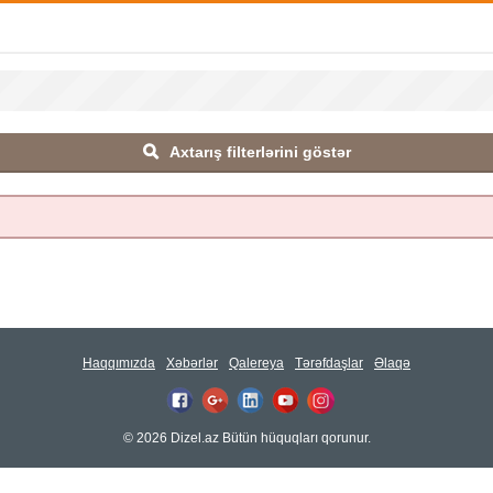
Axtarış filterlərini göstər
Haqqımızda
Xəbərlər
Qalereya
Tərəfdaşlar
Əlaqə
© 2026 Dizel.az Bütün hüquqları qorunur.