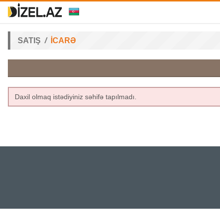
SATIŞ
İCARƏ
Daxil olmaq istədiyiniz səhifə tapılmadı.