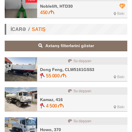
Noblelift, HTD30
450
Bakı
İCARƏ
SATIŞ
Axtarış filterlərini göstər
Su daşıyan
Dong Feng, CLW5161GSS3
55 000
Bakı
Su daşıyan
Kamaz, 416
4 500
Bakı
Su daşıyan
Howo, 370