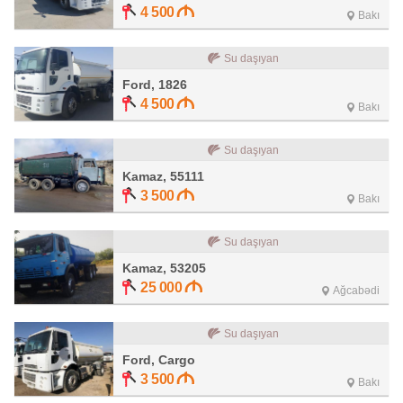
4 500
Bakı
Su daşıyan
Ford, 1826
4 500
Bakı
Su daşıyan
Kamaz, 55111
3 500
Bakı
Su daşıyan
Kamaz, 53205
25 000
Ağcabədi
Su daşıyan
Ford, Cargo
3 500
Bakı