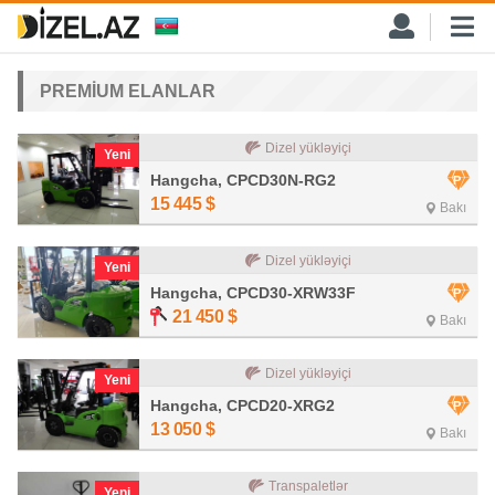
PREMİUM ELANLAR
Dizel yükləyiçi
Yeni
Hangcha, CPCD30N-RG2
15 445
$
Bakı
Dizel yükləyiçi
Yeni
Hangcha, CPCD30-XRW33F
21 450
$
Bakı
Dizel yükləyiçi
Yeni
Hangcha, CPCD20-XRG2
13 050
$
Bakı
Transpaletlər
Yeni