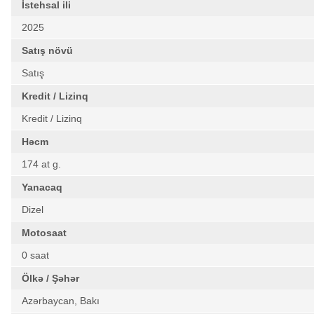
İstehsal ili
2025
Satış növü
Satış
Kredit / Lizinq
Kredit / Lizinq
Həcm
174 at g.
Yanacaq
Dizel
Motosaat
0 saat
Ölkə / Şəhər
Azərbaycan, Bakı