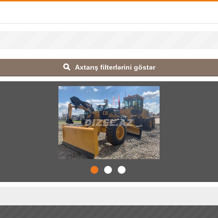
Axtarış filterlərini göstər