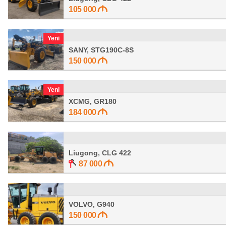
105 000
Yeni
SANY, STG190C-8S
150 000
Yeni
XCMG, GR180
184 000
Liugong, CLG 422
87 000
VOLVO, G940
150 000