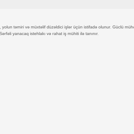
yolun təmiri və müxtəlif düzəldici işlər üçün istifadə olunur. Güclü mühə
ərfəli yanacaq istehlakı və rahat iş mühiti ilə tanınır.