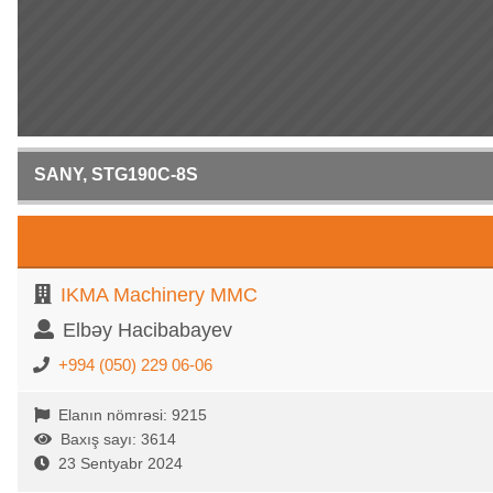
SANY, STG190C-8S
IKMA Machinery MMC
Elbəy Hacibabayev
+994 (050) 229 06-06
Elanın nömrəsi: 9215
Baxış sayı: 3614
23 Sentyabr 2024