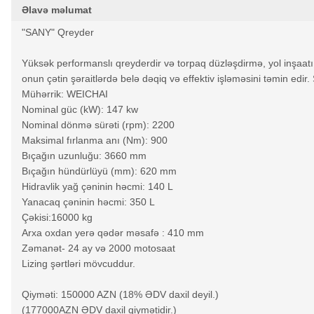
Əlavə məlumat
"SANY" Qreyder
Yüksək performanslı qreyderdir və torpaq düzləşdirmə, yol inşaatı, 
onun çətin şəraitlərdə belə dəqiq və effektiv işləməsini təmin edir. S
Mühərrik: WEICHAI
Nominal güc (kW): 147 kw
Nominal dönmə sürəti (rpm): 2200
Maksimal fırlanma anı (Nm): 900
Bıçağın uzunluğu: 3660 mm
Bıçağın hündürlüyü (mm): 620 mm
Hidravlik yağ çəninin həcmi: 140 L
Yanacaq çəninin həcmi: 350 L
Çəkisi:16000 kg
Arxa oxdan yerə qədər məsafə : 410 mm
Zəmanət- 24 ay və 2000 motosaat
Lizing şərtləri mövcuddur.
Qiyməti: 150000 AZN (18% ƏDV daxil deyil.)
(177000AZN ƏDV daxil qiymətidir.)