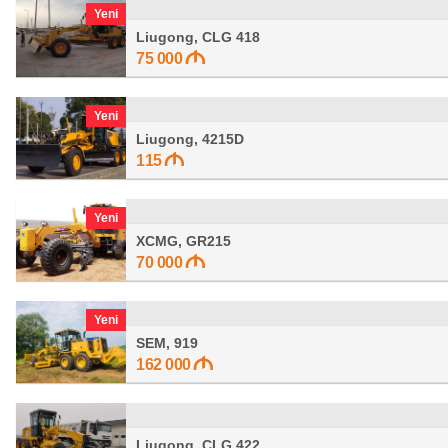
Yeni
Liugong, CLG 418
75 000
Yeni
Liugong, 4215D
115
Yeni
XCMG, GR215
70 000
Yeni
SEM, 919
162 000
Liugong, CLG 422