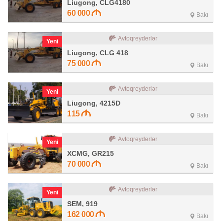
Liugong, CLG4180
60 000
Bakı
Avtoqreyderlər
Yeni
Liugong, CLG 418
75 000
Bakı
Avtoqreyderlər
Yeni
Liugong, 4215D
115
Bakı
Avtoqreyderlər
Yeni
XCMG, GR215
70 000
Bakı
Avtoqreyderlər
Yeni
SEM, 919
162 000
Bakı