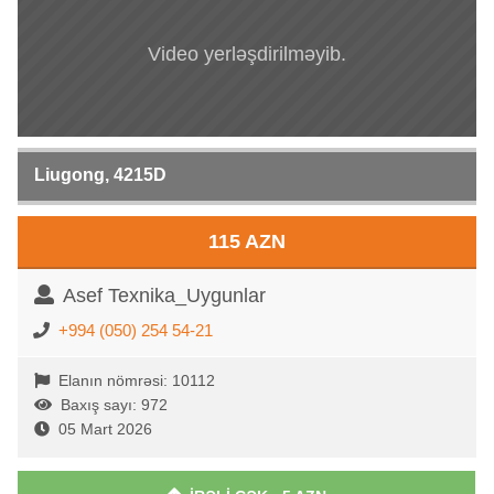
Video yerləşdirilməyib.
Liugong, 4215D
115 AZN
Asef Texnika_Uygunlar
+994 (050) 254 54-21
Elanın nömrəsi: 10112
Baxış sayı: 972
05 Mart 2026