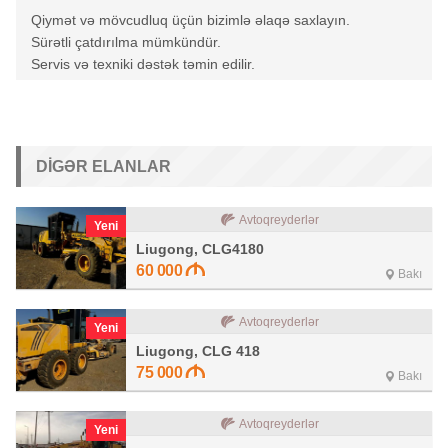
Qiymət və mövcudluq üçün bizimlə əlaqə saxlayın.
Sürətli çatdırılma mümkündür.
Servis və texniki dəstək təmin edilir.
DIGƏR ELANLAR
Avtoqreyderlər
Yeni
Liugong, CLG4180
60 000
Bakı
Avtoqreyderlər
Yeni
Liugong, CLG 418
75 000
Bakı
Avtoqreyderlər
Yeni