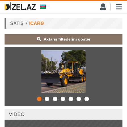
SATIŞ
İCARƏ
Axtarış filterlərini göstər
VIDEO