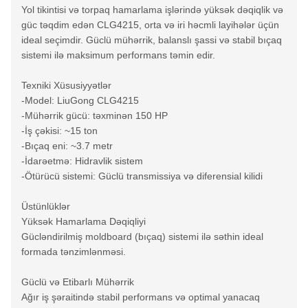
Yol tikintisi və torpaq hamarlama işlərində yüksək dəqiqlik və
güc təqdim edən CLG4215, orta və iri həcmli layihələr üçün
ideal seçimdir. Güclü mühərrik, balanslı şassi və stabil bıçaq
sistemi ilə maksimum performans təmin edir.
Texniki Xüsusiyyətlər
-Model: LiuGong CLG4215
-Mühərrik gücü: təxminən 150 HP
-İş çəkisi: ~15 ton
-Bıçaq eni: ~3.7 metr
-İdarəetmə: Hidravlik sistem
-Ötürücü sistemi: Güclü transmissiya və diferensial kilidi
Üstünlüklər
Yüksək Hamarlama Dəqiqliyi
Gücləndirilmiş moldboard (bıçaq) sistemi ilə səthin ideal
formada tənzimlənməsi.
Güclü və Etibarlı Mühərrik
Ağır iş şəraitində stabil performans və optimal yanacaq