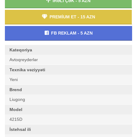
İRƏLİ ÇƏK - 5 AZN
PREMİUM ET - 15 AZN
FB REKLAM - 5 AZN
Kateqoriya
Avtoqreyderlər
Texnika vəziyyəti
Yeni
Brend
Liugong
Model
4215D
İstehsal ili