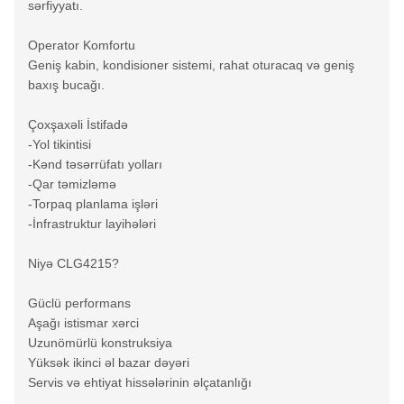
sərfiyyatı.
Operator Komfortu
Geniş kabin, kondisioner sistemi, rahat oturacaq və geniş
baxış bucağı.
Çoxşaxəli İstifadə
-Yol tikintisi
-Kənd təsərrüfatı yolları
-Qar təmizləmə
-Torpaq planlama işləri
-İnfrastruktur layihələri
Niyə CLG4215?
Güclü performans
Aşağı istismar xərci
Uzunömürlü konstruksiya
Yüksək ikinci əl bazar dəyəri
Servis və ehtiyat hissələrinin əlçatanlığı