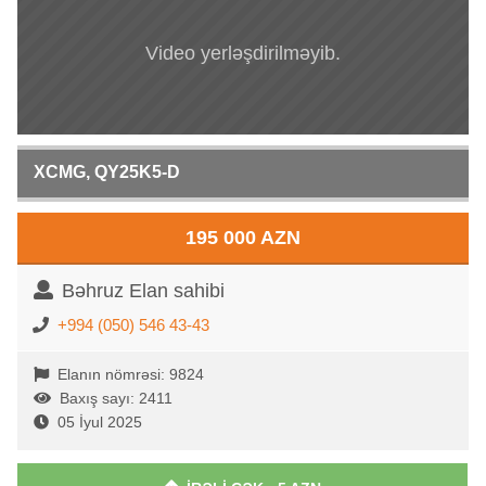
Video yerləşdirilməyib.
XCMG, QY25K5-D
195 000 AZN
Bəhruz Elan sahibi
+994 (050) 546 43-43
Elanın nömrəsi: 9824
Baxış sayı: 2411
05 İyul 2025