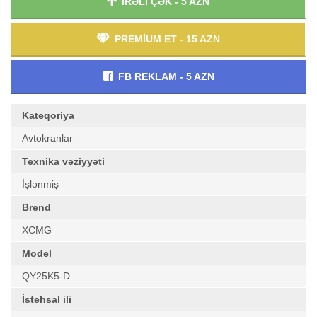
İRƏLİ ÇƏK - 5 AZN
PREMİUM ET - 15 AZN
FB REKLAM - 5 AZN
Kateqoriya
Avtokranlar
Texnika vəziyyəti
İşlənmiş
Brend
XCMG
Model
QY25K5-D
İstehsal ili