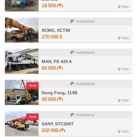
18 500
Bakı
Avtokranlar
XCMG, XCT80
270 000
$
Bakı
Avtokranlar
MAN, FE 420 A
60 000
Bakı
Avtokranlar
Yeni
Dong Feng, 114B
95 000
Bakı
Avtokranlar
Yeni
SANY, STC300T
202 000
Bakı