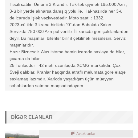
Təcili satılır. Ümumi 3 Krandır. Tək-tək qiyməti 195.000 Azn ,
3-ü bir yerdə alınarsa danışıq yolu ilə. Hal-hazırda hər 3-ü
də icarədə işlək vəziyyətdədir. Moto saatı : 1332.
2023-cü ildə 3 krana birlikdə "0"-dan Babəkdə Salon
Servizdə 750.000 Azn pul verilib. İli xaricdə geri çəkilənlərdən
deyil. Bu maşınları bilənlər bilir il çəkilmək məsələsin. Serviz
maşınlarıdır.
Hazır Biznesdir. Alıcı istərsə həmin icarədə saxlaya da bilər,
çıxarda da bilər.
25 Tonluqdur , 42 metr uzunluqda XCMG markalıdır. Çox
Sveji qalıblar. Kranlar haqqında ətraflı məlumata görə əlaqə
saxlamaq lazımdır. Xaricdə yaşadığım üçün müəyyən
səbəblərdən satmaq məqsədindəyəm.
DIGƏR ELANLAR
Avtokranlar