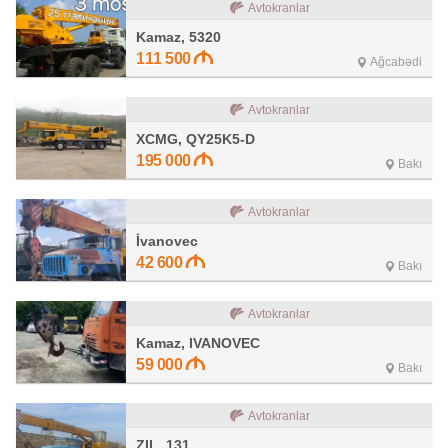
Avtokranlar
Kamaz, 5320
111 500
Ağcabədi
Avtokranlar
XCMG, QY25K5-D
195 000
Bakı
Avtokranlar
İvanovec
42 600
Bakı
Avtokranlar
Kamaz, IVANOVEC
59 000
Bakı
Avtokranlar
ZIL, 131