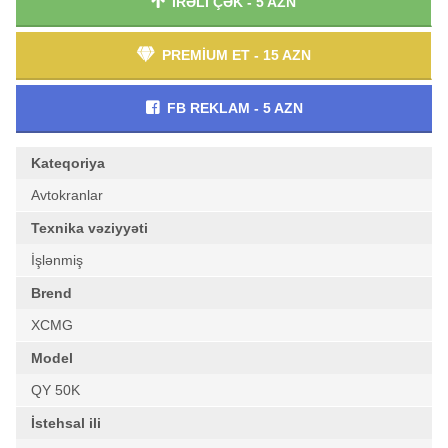
İRƏLİ ÇƏK - 5 AZN
PREMİUM ET - 15 AZN
FB REKLAM - 5 AZN
Kateqoriya
Avtokranlar
Texnika vəziyyəti
İşlənmiş
Brend
XCMG
Model
QY 50K
İstehsal ili