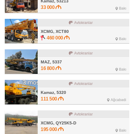
Kamaz, 53213
33 000
Bakı
Avtokranlar
XCMG, XCT80
460 000
Bakı
Avtokranlar
MAZ, 5337
16 800
Bakı
Avtokranlar
Kamaz, 5320
111 500
Ağcabədi
Avtokranlar
XCMG, QY25K5-D
195 000
Bakı