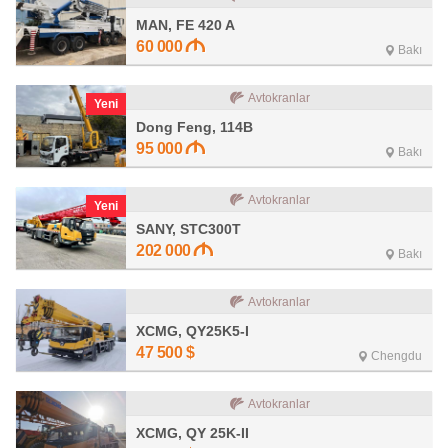
MAN, FE 420 A
60 000
Bakı
Avtokranlar
Yeni
Dong Feng, 114B
95 000
Bakı
Avtokranlar
Yeni
SANY, STC300T
202 000
Bakı
Avtokranlar
XCMG, QY25K5-I
47 500
$
Chengdu
Avtokranlar
XCMG, QY 25K-II