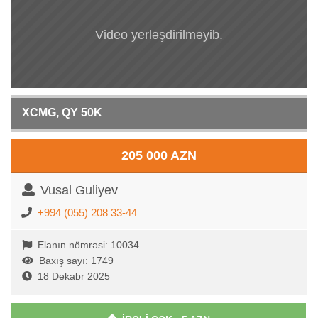
Video yerləşdirilməyib.
XCMG, QY 50K
205 000 AZN
Vusal Guliyev
+994 (055) 208 33-44
Elanın nömrəsi: 10034
Baxış sayı: 1749
18 Dekabr 2025