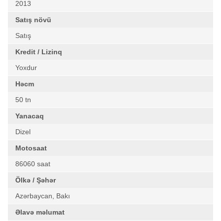
2013
Satış növü
Satış
Kredit / Lizinq
Yoxdur
Həcm
50 tn
Yanacaq
Dizel
Motosaat
86060 saat
Ölkə / Şəhər
Azərbaycan, Bakı
Əlavə məlumat