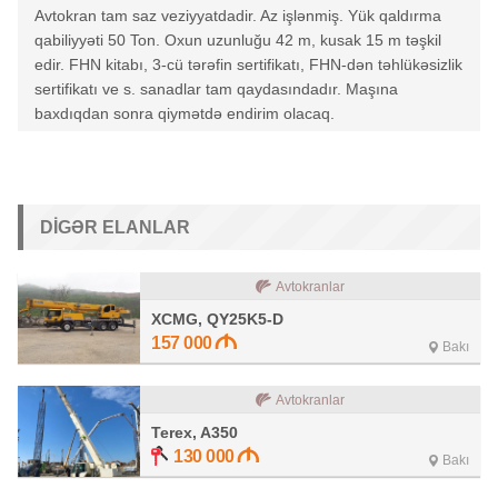
Avtokran tam saz veziyyatdadir. Az işlənmiş. Yük qaldırma
qabiliyyəti 50 Ton. Oxun uzunluğu 42 m, kusak 15 m təşkil
edir. FHN kitabı, 3-cü tərəfin sertifikatı, FHN-dən təhlükəsizlik
sertifikatı ve s. sanadlar tam qaydasındadır. Maşına
baxdıqdan sonra qiymətdə endirim olacaq.
DIGƏR ELANLAR
Avtokranlar
XCMG, QY25K5-D
157 000
Bakı
Avtokranlar
Terex, A350
130 000
Bakı