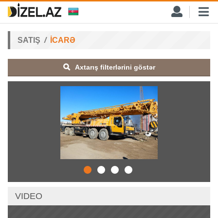
SATIŞ
İCARƏ
Axtarış filterlərini göstər
VIDEO