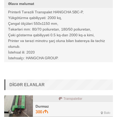
Əlavə məlumat
Printerli Tərəzili Transpalet HANGCHA SBC-P,
Yükgötürmə qabiliyyəti: 2000 kq,
Çəngəl ölçüləri 550x1150 mm,
Təkərləri mm: 80/70 poliuretan, 180/50 poliuretan,
Çəki göstərmə qabiliyyəti 0.5 kq-dan 2000 kq-a kimi,
Printer və tərəzi minotru şarj oluna bilən batereya ilə təchiz
olunub.
İstehsal ili: 2020
İstehsalçı: HANGCHA GROUP.
DIGƏR ELANLAR
Transpaletlər
Durmaz
300
Bakı