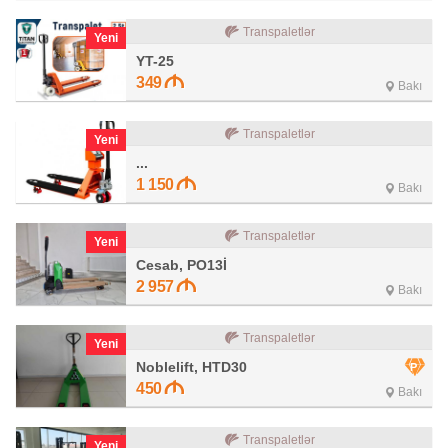
Transpaletlər
Yeni
YT-25
349
Bakı
Transpaletlər
Yeni
...
1 150
Bakı
Transpaletlər
Yeni
Cesab, PO13İ
2 957
Bakı
Transpaletlər
Yeni
Noblelift, HTD30
450
Bakı
Transpaletlər
Yeni