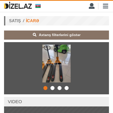
SATIŞ
İCARƏ
Axtarış filterlərini göstər
VIDEO