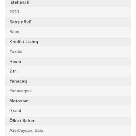
İstehsal ili
2020
Satış növü
Satış
Kredit / Lizinq
Yoxdur
Həcm
2 tn
Yanacaq
Yanacaqsız
Motosaat
0 saat
Ölkə / Şəhər
Azərbaycan, Bakı