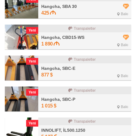
Hangcha, SBA 30
425
Bakı
Transpaletlər
Yeni
Hangcha, CBD15-WS
1 890
Bakı
Transpaletlər
Yeni
Hangcha, SBC-E
877
$
Bakı
Transpaletlər
Yeni
Hangcha, SBC-P
1 015
$
Bakı
Transpaletlər
Yeni
INNOLIFT, İL500.1250