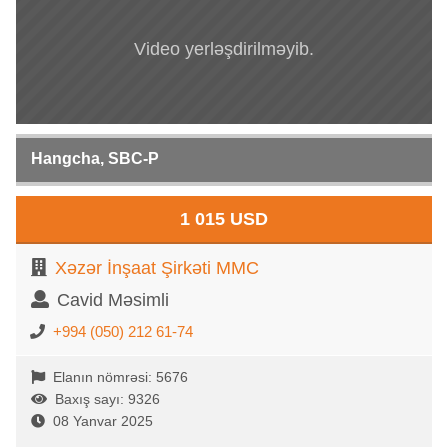
Video yerləşdirilməyib.
Hangcha, SBC-P
1 015 USD
Xəzər İnşaat Şirkəti MMC
Cavid Məsimli
+994 (050) 212 61-74
Elanın nömrəsi: 5676
Baxış sayı: 9326
08 Yanvar 2025