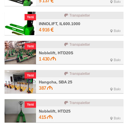
5 137
Bakı
Transpaletlər
Yeni
INNOLIFT, IL600.1000
4 916
Bakı
Transpaletlər
Yeni
Noblelift, HTD20S
1 430
Bakı
Transpaletlər
Yeni
Hangcha, SBA 25
387
Bakı
Transpaletlər
Yeni
Noblelift, HTD25
415
Bakı