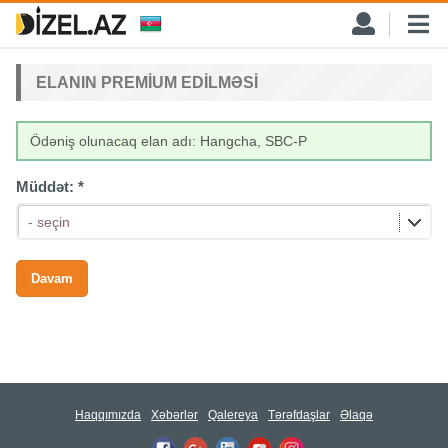
ELANIN PREMIUM EDILMƏSI
Ödəniş olunacaq elan adı: Hangcha, SBC-P
Müddət:
*
- seçin
Haqqımızda
Xəbərlər
Qalereya
Tərəfdaşlar
Əlaqə