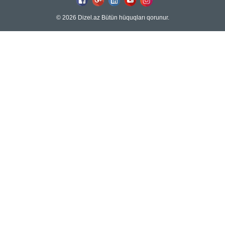
© 2026 Dizel.az Bütün hüquqları qorunur.