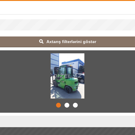
Axtarış filterlərini göstər