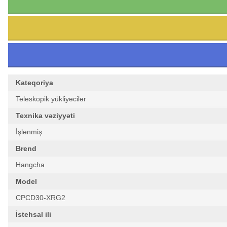
Kateqoriya
Teleskopik yükliyəcilər
Texnika vəziyyəti
İşlənmiş
Brend
Hangcha
Model
CPCD30-XRG2
İstehsal ili