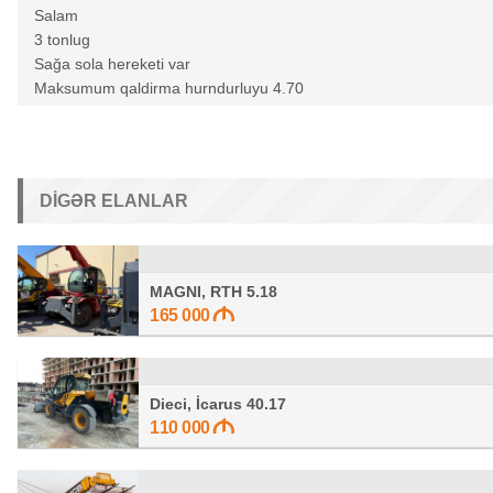
Salam
3 tonlug
Sağa sola hereketi var
Maksumum qaldirma hurndurluyu 4.70
DIGƏR ELANLAR
MAGNI, RTH 5.18
165 000
Dieci, İcarus 40.17
110 000