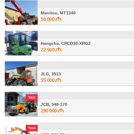
Manitou, MT1340
56 000
Hangcha, CPCD30-XRG2
22 500
JLG, 3513
55 000
Yeni
JCB, 540-170
290 000
Yeni