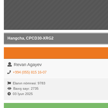
Hangcha, CPCD30-XRG2
Revan Agayev
+994 (055) 815 16-07
Elanın nömrəsi: 9783
Baxış sayı: 2735
03 İyun 2025