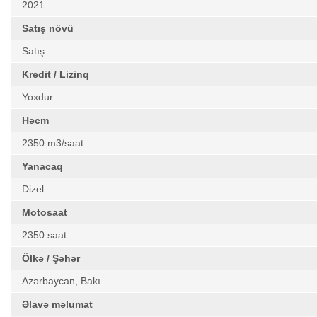
2021
Satış növü
Satış
Kredit / Lizinq
Yoxdur
Həcm
2350 m3/saat
Yanacaq
Dizel
Motosaat
2350 saat
Ölkə / Şəhər
Azərbaycan, Bakı
Əlavə məlumat