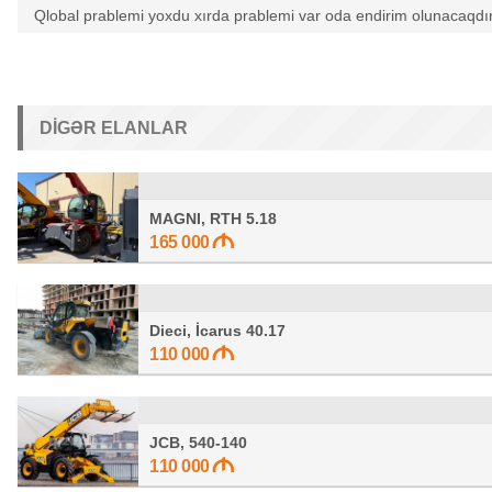
Qlobal prablemi yoxdu xırda prablemi var oda endirim olunacaqd
DIGƏR ELANLAR
MAGNI, RTH 5.18
165 000
Dieci, İcarus 40.17
110 000
JCB, 540-140
110 000