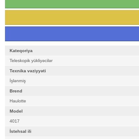
Kateqoriya
Teleskopik yükliyəcilər
Texnika vəziyyəti
İşlənmiş
Brend
Haulotte
Model
4017
İstehsal ili