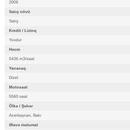
2006
Satış növü
Satış
Kredit / Lizinq
Yoxdur
Həcm
5436 m3/saat
Yanacaq
Dizel
Motosaat
5560 saat
Ölkə / Şəhər
Azərbaycan, Bakı
Əlavə məlumat