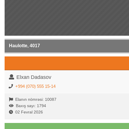
Haulotte, 4017
Elxan Dadasov
+994 (070) 555 15-14
Elanın nömrəsi: 10087
Baxış sayı: 1794
02 Fevral 2026