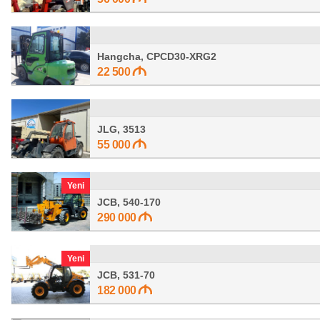
Hangcha, CPCD30-XRG2
22 500
JLG, 3513
55 000
Yeni
JCB, 540-170
290 000
Yeni
JCB, 531-70
182 000