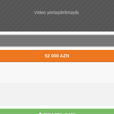
Video yerləşdirilməyib.
52 000 AZN