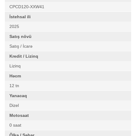
CPCD120-XXW41
İstehsal ili
2025
Satış növü
Satış / İcarə
Kredit / Lizinq
Lizinq
Həcm
12 tn
Yanacaq
Dizel
Motosaat
0 saat
Ölkə / Şəhər