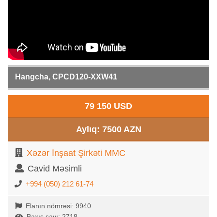
Hangcha, CPCD120-XXW41
79 150 USD
Aylıq: 7500 AZN
Xəzər İnşaat Şirkəti MMC
Cavid Məsimli
+994 (050) 212 61-74
Elanın nömrəsi: 9940
Baxış sayı: 2718