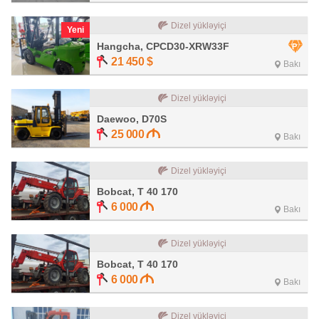
Dizel yükləyiçi
Yeni
Hangcha, CPCD30-XRW33F
21 450
$
Bakı
Dizel yükləyiçi
Daewoo, D70S
25 000
Bakı
Dizel yükləyiçi
Bobcat, T 40 170
6 000
Bakı
Dizel yükləyiçi
Bobcat, T 40 170
6 000
Bakı
Dizel yükləyiçi