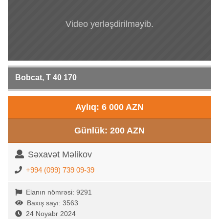
Video yerləşdirilməyib.
Bobcat, T 40 170
Aylıq: 6 000 AZN
Günlük: 200 AZN
Səxavət Məlikov
+994 (099) 739 09-39
Elanın nömrəsi: 9291
Baxış sayı: 3563
24 Noyabr 2024