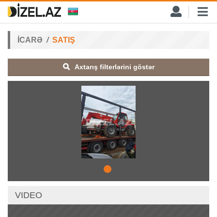
İCARƏ
SATIŞ
Axtarış filterlərini göstər
VIDEO