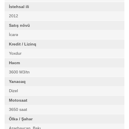
İstehsal ili
2012
Satış növü
İcarə
Kredit / Lizinq
Yoxdur
Həcm
3600 M3/tn
Yanacaq
Dizel
Motosaat
3650 saat
Ölkə / Şəhər
Azərbaycan, Bakı