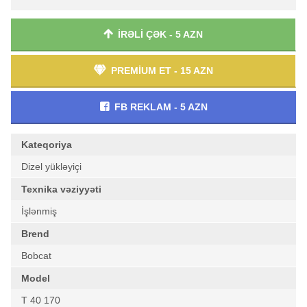
İRƏLİ ÇƏK - 5 AZN
PREMİUM ET - 15 AZN
FB REKLAM - 5 AZN
Kateqoriya
Dizel yükləyiçi
Texnika vəziyyəti
İşlənmiş
Brend
Bobcat
Model
T 40 170