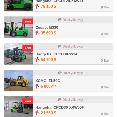
Hangcha, CPCD120-XXW41
79 150
$
Bakı
Dizel yükləyiçi
Yeni
Cesab, M330
35 693
$
Bakı
Dizel yükləyiçi
Yeni
Hangcha, CPCD XRW14
54 700
$
Bakı
Dizel yükləyiçi
XCMG, ZL50G
6 000
Bakı
Dizel yükləyiçi
Yeni
Hangcha, CPCD30-XRW55F
21 550
$
Bakı