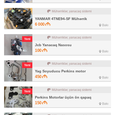
Mühərriklər, yanacaq sistemi
YANMAR 4TNE94-SF Mühərrik
6 000
Bakı
Mühərriklər, yanacaq sistemi
Yeni
Jcb Yanacaq Nasosu
100
Bakı
Mühərriklər, yanacaq sistemi
Yeni
Yag Soyuducu Perkins motor
450
Bakı
Mühərriklər, yanacaq sistemi
Yeni
Perkins Motorlar üçün ön qapaq
150
Bakı