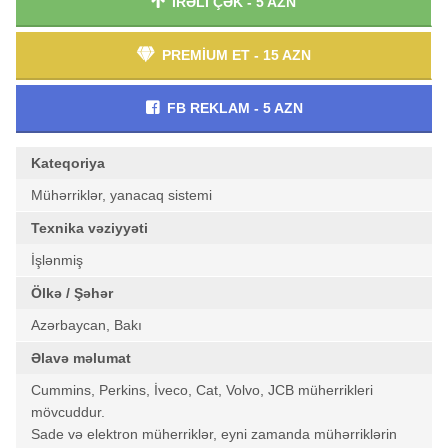
İRƏLİ ÇƏK - 5 AZN
PREMİUM ET - 15 AZN
FB REKLAM - 5 AZN
Kateqoriya
Mühərriklər, yanacaq sistemi
Texnika vəziyyəti
İşlənmiş
Ölkə / Şəhər
Azərbaycan, Bakı
Əlavə məlumat
Cummins, Perkins, İveco, Cat, Volvo, JCB müherrikleri
mövcuddur.
Sade və elektron müherriklər, eyni zamanda mühərriklərin