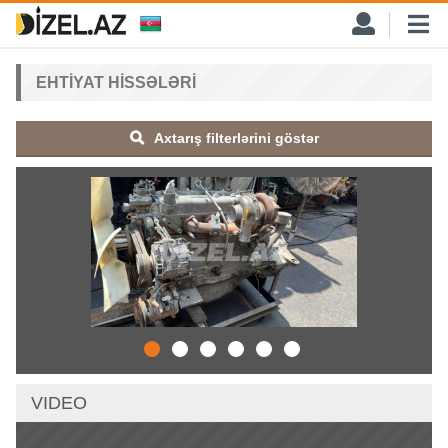
EHTIYAT HISSƏLƏRI
Axtarış filterlərini göstər
VIDEO