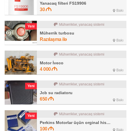
Yanacaq filteri FS19906
30
Bakı
Mühərriklər, yanacaq sistemi
Yeni
Müherrik turbosu
Razılaşma ilə
Bakı
Mühərriklər, yanacaq sistemi
Motor İveco
4 000
Bakı
Mühərriklər, yanacaq sistemi
Yeni
Jcb su radiatoru
650
Bakı
Mühərriklər, yanacaq sistemi
Yeni
Perkins Motorlar üçün orginal hissələr
100
Bakı