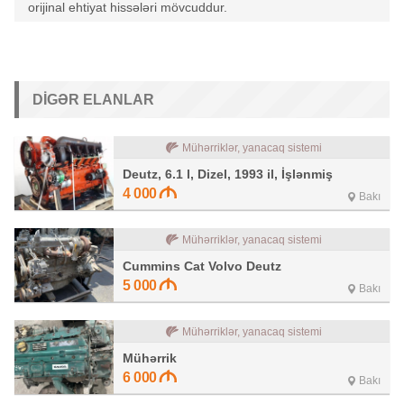
orijinal ehtiyat hissələri mövcuddur.
DIGƏR ELANLAR
Mühərriklər, yanacaq sistemi
Deutz, 6.1 l, Dizel, 1993 il, İşlənmiş
4 000
Bakı
Mühərriklər, yanacaq sistemi
Cummins Cat Volvo Deutz
5 000
Bakı
Mühərriklər, yanacaq sistemi
Mühərrik
6 000
Bakı