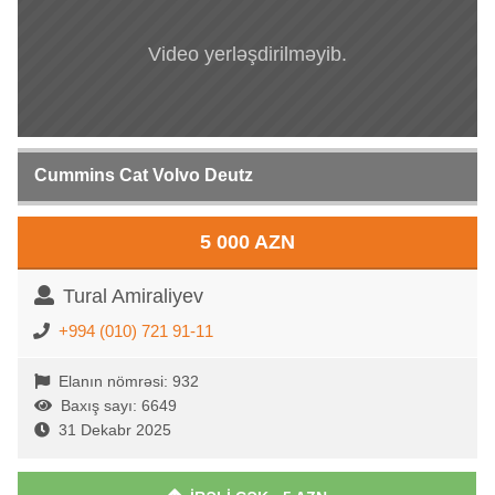
Video yerləşdirilməyib.
Cummins Cat Volvo Deutz
5 000 AZN
Tural Amiraliyev
+994 (010) 721 91-11
Elanın nömrəsi: 932
Baxış sayı: 6649
31 Dekabr 2025