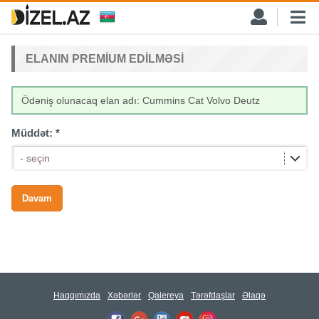
ELANIN PREMIUM EDILMƏSI
Ödəniş olunacaq elan adı: Cummins Cat Volvo Deutz
Müddət:
*
- seçin
Haqqımızda
Xəbərlər
Qalereya
Tərəfdaşlar
Əlaqə