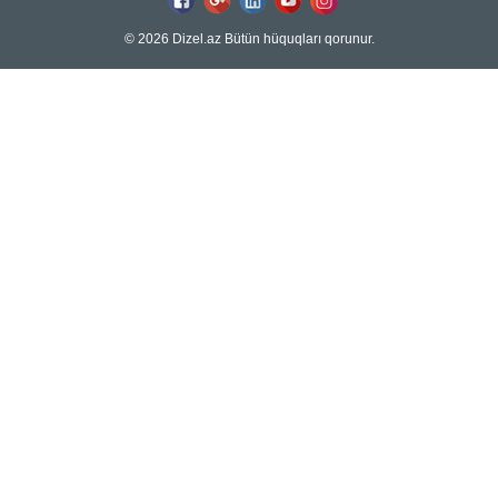
© 2026 Dizel.az Bütün hüquqları qorunur.