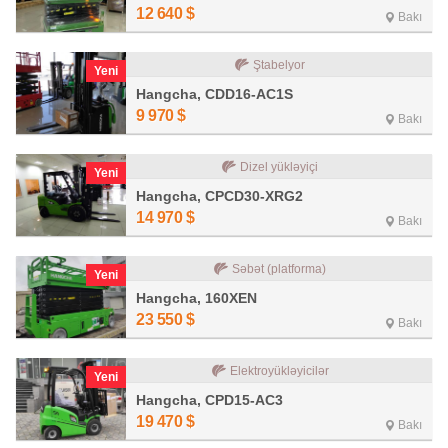
12 640
$
Bakı
Ştabelyor
Yeni
Hangcha, CDD16-AC1S
9 970
$
Bakı
Dizel yükləyiçi
Yeni
Hangcha, CPCD30-XRG2
14 970
$
Bakı
Səbət (platforma)
Yeni
Hangcha, 160XEN
23 550
$
Bakı
Elektroyükləyicilər
Yeni
Hangcha, CPD15-AC3
19 470
$
Bakı