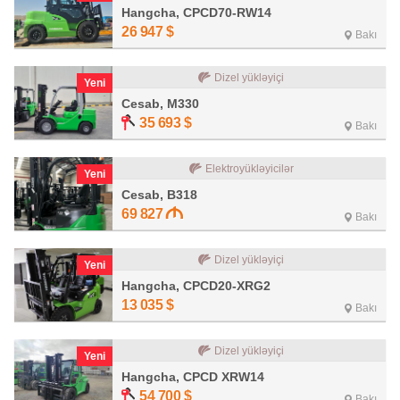
Hangcha, CPCD70-RW14
26 947
$
Bakı
Dizel yükləyiçi
Yeni
Cesab, M330
35 693
$
Bakı
Elektroyükləyicilər
Yeni
Cesab, B318
69 827
Bakı
Dizel yükləyiçi
Yeni
Hangcha, CPCD20-XRG2
13 035
$
Bakı
Dizel yükləyiçi
Yeni
Hangcha, CPCD XRW14
54 700
$
Bakı