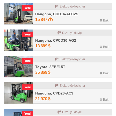
Elektroyükləyicilər
Yeni
Hangcha, CDD16-AEC2S
15 847
Bakı
Dizel yükləyiçi
Yeni
Hangcha, CPCD30-AG2
13 689
$
Bakı
Elektroyükləyicilər
Yeni
Toyota, 8FBE15T
35 869
$
Bakı
Elektroyükləyicilər
Yeni
Hangcha, CPD20-AC3
21 970
$
Bakı
Dizel yükləyiçi
Yeni