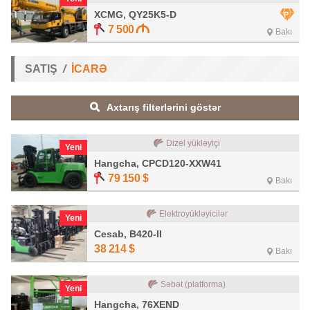
XCMG, QY25K5-D
7 500
Bakı
SATIŞ
İCARƏ
Axtarış filterlərini göstər
Dizel yükləyiçi
Yeni
Hangcha, CPCD120-XXW41
79 150
$
Bakı
Elektroyükləyicilər
Yeni
Cesab, B420-II
38 214
$
Bakı
Səbət (platforma)
Yeni
Hangcha, 76XEND