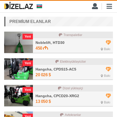
PREMİUM ELANLAR
Transpaletlər
Yeni
Noblelift, HTD30
450
Bakı
Elektroyükləyicilər
Yeni
Hangcha, CPDS15-AC5
20 026
$
Bakı
Dizel yükləyiçi
Yeni
Hangcha, CPCD20-XRG2
13 050
$
Bakı
Avtokranlar
Yeni