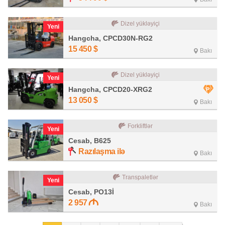
Dizel yükləyiçi
Yeni
Hangcha, CPCD30N-RG2
15 450
$
Bakı
Dizel yükləyiçi
Yeni
Hangcha, CPCD20-XRG2
13 050
$
Bakı
Forkliftlər
Yeni
Cesab, B625
Razılaşma ilə
Bakı
Transpaletlər
Yeni
Cesab, PO13İ
2 957
Bakı