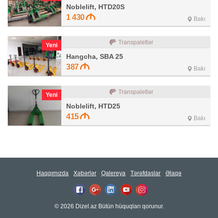
Noblelift, HTD20S
1 430
Bakı
Transpaletlər
Yeni
Hangcha, SBA 25
387
Bakı
Transpaletlər
Yeni
Noblelift, HTD25
415
Bakı
Haqqımızda
Xəbərlər
Qalereya
Tərəfdaşlar
Əlaqə
© 2026 Dizel.az Bütün hüquqları qorunur.