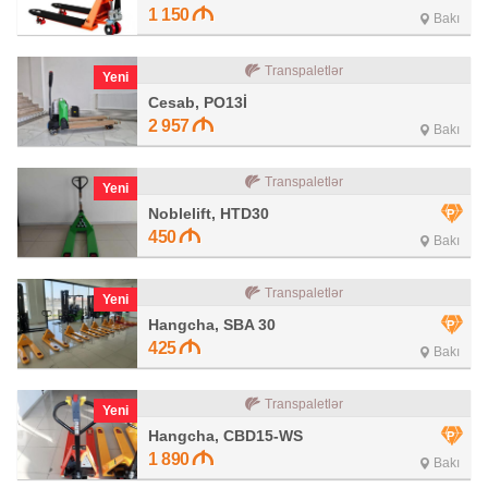
1 150
Bakı
Transpaletlər
Yeni
Cesab, PO13İ
2 957
Bakı
Transpaletlər
Yeni
Noblelift, HTD30
450
Bakı
Transpaletlər
Yeni
Hangcha, SBA 30
425
Bakı
Transpaletlər
Yeni
Hangcha, CBD15-WS
1 890
Bakı