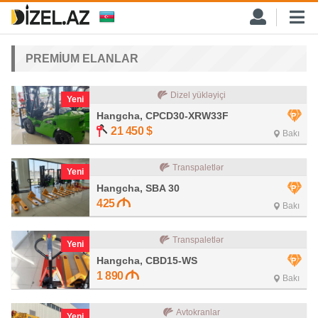
PREMİUM ELANLAR
Dizel yükləyiçi
Yeni
Hangcha, CPCD30-XRW33F
21 450
$
Bakı
Transpaletlər
Yeni
Hangcha, SBA 30
425
Bakı
Transpaletlər
Yeni
Hangcha, CBD15-WS
1 890
Bakı
Avtokranlar
Yeni