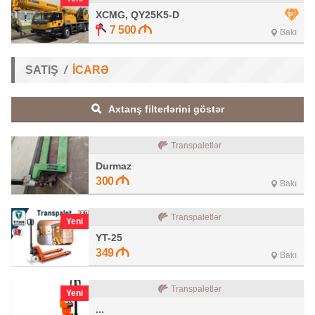
XCMG, QY25K5-D
7 500
Bakı
SATIŞ
İCARƏ
Axtarış filterlərini göstər
Transpaletlər
Durmaz
300
Bakı
Transpaletlər
Yeni
YT-25
349
Bakı
Transpaletlər
Yeni
...