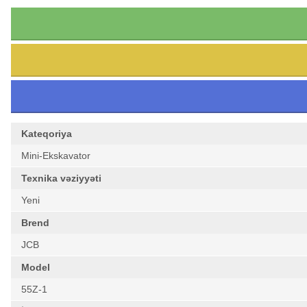
Kateqoriya
Mini-Ekskavator
Texnika vəziyyəti
Yeni
Brend
JCB
Model
55Z-1