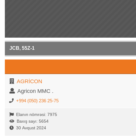
JCB, 55Z-1
AGRİCON
Agricon MMC .
+994 (050) 236 25-75
Elanın nömrəsi: 7975
Baxış sayı: 5654
30 Avqust 2024