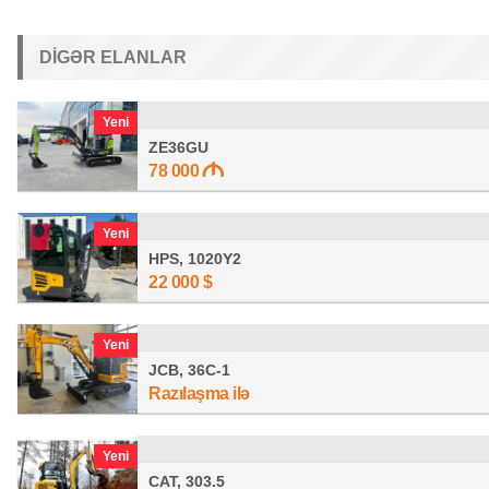
DIGƏR ELANLAR
Yeni
ZE36GU
78 000
Yeni
HPS, 1020Y2
22 000
$
Yeni
JCB, 36C-1
Razılaşma ilə
Yeni
CAT, 303.5