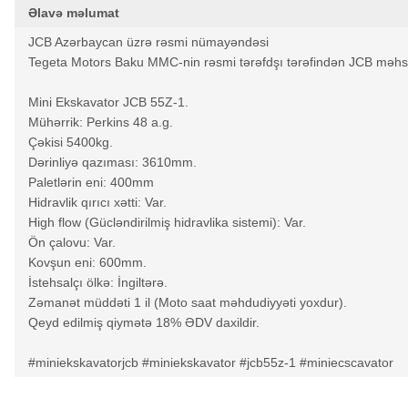
Əlavə məlumat
JCB Azərbaycan üzrə rəsmi nümayəndəsi
Tegeta Motors Baku MMC-nin rəsmi tərəfdşı tərəfindən JCB məhsull
Mini Ekskavator JCB 55Z-1.
Mühərrik: Perkins 48 a.g.
Çəkisi 5400kg.
Dərinliyə qazıması: 3610mm.
Paletlərin eni: 400mm
Hidravlik qırıcı xətti: Var.
High flow (Gücləndirilmiş hidravlika sistemi): Var.
Ön çalovu: Var.
Kovşun eni: 600mm.
İstehsalçı ölkə: İngiltərə.
Zəmanət müddəti 1 il (Moto saat məhdudiyyəti yoxdur).
Qeyd edilmiş qiymətə 18% ƏDV daxildir.
#miniekskavatorjcb #miniekskavator #jcb55z-1 #miniecscavator