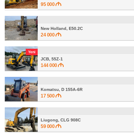
95 000
New Holland, E50.2C
24 000
Yeni
JCB, 55Z-1
144 000
Komatsu, D 155A-6R
17 500
Liugong, CLG 908C
59 000