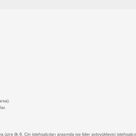
arsa).
lar.
üzrə ilk 8, Çin istehsalçıları arasında isə lider avtoyükləyici istehsalç