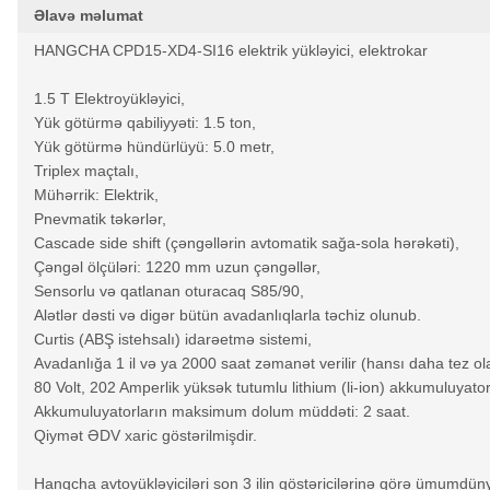
Əlavə məlumat
HANGCHA CPD15-XD4-SI16 elektrik yükləyici, elektrokar
1.5 T Elektroyükləyici,
Yük götürmə qabiliyyəti: 1.5 ton,
Yük götürmə hündürlüyü: 5.0 metr,
Triplex maçtalı,
Mühərrik: Elektrik,
Pnevmatik təkərlər,
Cascade side shift (çəngəllərin avtomatik sağa-sola hərəkəti),
Çəngəl ölçüləri: 1220 mm uzun çəngəllər,
Sensorlu və qatlanan oturacaq S85/90,
Alətlər dəsti və digər bütün avadanlıqlarla təchiz olunub.
Curtis (ABŞ istehsalı) idarəetmə sistemi,
Avadanlığa 1 il və ya 2000 saat zəmanət verilir (hansı daha tez ol
80 Volt, 202 Amperlik yüksək tutumlu lithium (li-ion) akkumuluyator
Akkumuluyatorların maksimum dolum müddəti: 2 saat.
Qiymət ƏDV xaric göstərilmişdir.
Hangcha avtoyükləyiciləri son 3 ilin göstəricilərinə görə ümumdünya 