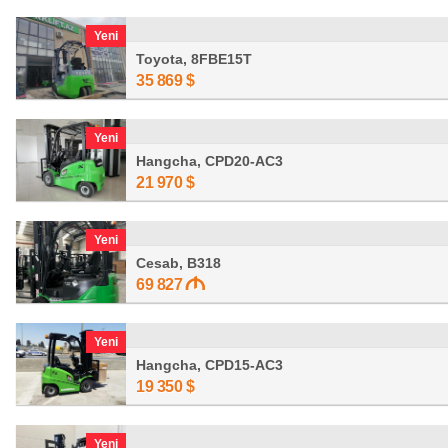
Yeni
Toyota, 8FBE15T
35 869
$
Yeni
Hangcha, CPD20-AC3
21 970
$
Yeni
Cesab, B318
69 827
Yeni
Hangcha, CPD15-AC3
19 350
$
Yeni