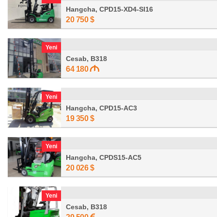
Hangcha, CPD15-XD4-SI16
20 750
$
Yeni
Cesab, B318
64 180
Yeni
Hangcha, CPD15-AC3
19 350
$
Yeni
Hangcha, CPDS15-AC5
20 026
$
Yeni
Cesab, B318