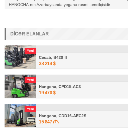
HANGCHA-nın Azərbaycanda yeganə rəsmi təmsilçisidir.
DIGƏR ELANLAR
Yeni
Cesab, B420-II
38 214
$
Yeni
Hangcha, CPD15-AC3
19 470
$
Yeni
Hangcha, CDD16-AEC2S
15 847