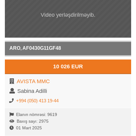
Video yerləşdirilməyib.
ARO, AF0430G11GF48
10 026 EUR
AVISTA MMC
Sabina Adilli
+994 (050) 413 19-44
Elanın nömrəsi: 9619
Baxış sayı: 2975
01 Mart 2025