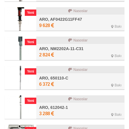
Nasoslar
Yeni
ARO, AF0422G11FF47
9 628
Bakı
Nasoslar
Yeni
ARO, NM2202A-11-C31
2 824
Bakı
Nasoslar
Yeni
ARO, 650110-C
6 372
Bakı
Nasoslar
Yeni
ARO, 612042-1
3 288
Bakı
Nasoslar