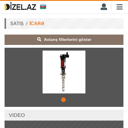
SATIŞ
İCARƏ
Axtarış filterlərini göstər
VIDEO