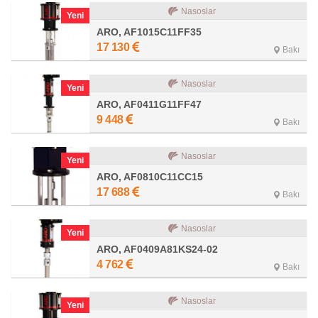
Nasoslar
Yeni
ARO, AF1015C11FF35
17 130
Bakı
Nasoslar
Yeni
ARO, AF0411G11FF47
9 448
Bakı
Nasoslar
Yeni
ARO, AF0810C11CC15
17 688
Bakı
Nasoslar
Yeni
ARO, AF0409A81KS24-02
4 762
Bakı
Nasoslar
Yeni