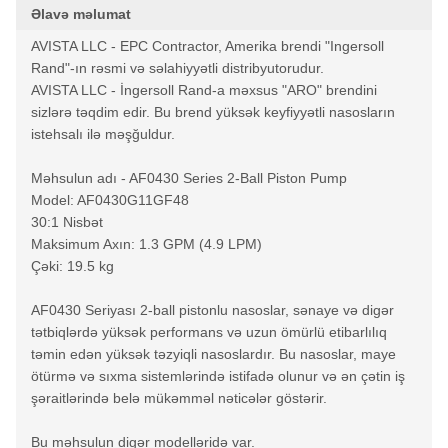
Əlavə məlumat
AVISTA LLC - EPC Contractor, Amerika brendi "Ingersoll
Rand"-ın rəsmi və səlahiyyətli distribyutorudur.
AVISTA LLC - İngersoll Rand-a məxsus "ARO" brendini
sizlərə təqdim edir. Bu brend yüksək keyfiyyətli nasosların
istehsalı ilə məşğuldur.
Məhsulun adı - AF0430 Series 2-Ball Piston Pump
Model: AF0430G11GF48
30:1 Nisbət
Maksimum Axın: 1.3 GPM (4.9 LPM)
Çəki: 19.5 kg
AF0430 Seriyası 2-ball pistonlu nasoslar, sənaye və digər
tətbiqlərdə yüksək performans və uzun ömürlü etibarlılıq
təmin edən yüksək təzyiqli nasoslardır. Bu nasoslar, maye
ötürmə və sıxma sistemlərində istifadə olunur və ən çətin iş
şəraitlərində belə mükəmməl nəticələr göstərir.
Bu məhsulun digər modelləridə var.