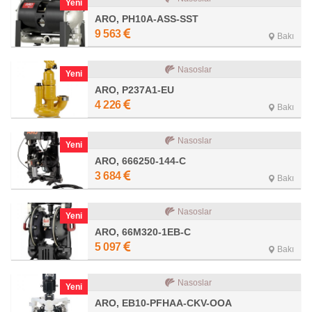
Yeni
ARO, PH10A-ASS-SST
9 563
Bakı
Nasoslar
Yeni
ARO, P237A1-EU
4 226
Bakı
Nasoslar
Yeni
ARO, 666250-144-C
3 684
Bakı
Nasoslar
Yeni
ARO, 66M320-1EB-C
5 097
Bakı
Nasoslar
Yeni
ARO, EB10-PFHAA-CKV-OOA