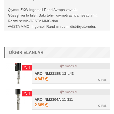
Qiymət EXW Ingersoll Rand Avropa zavodu.
Güzəşt verilə bilər. Bakı təhvil qiyməti ayrıca hesablanır.
Rəsmi servis AVİSTA MMC-dən.
AVİSTA MMC- İngersoll Rand-ın rəsmi distribyutorudur.
DIGƏR ELANLAR
Nasoslar
Yeni
ARO, NM2318B-13-L43
4 843
Bakı
Nasoslar
Yeni
ARO, NM2304A-11-311
2 689
Bakı