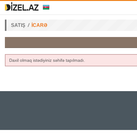
SATIŞ
İCARƏ
Daxil olmaq istədiyiniz səhifə tapılmadı.