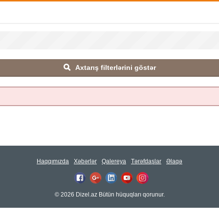
Axtarış filterlərini göstər
Haqqımızda
Xəbərlər
Qalereya
Tərəfdaşlar
Əlaqə
© 2026 Dizel.az Bütün hüquqları qorunur.