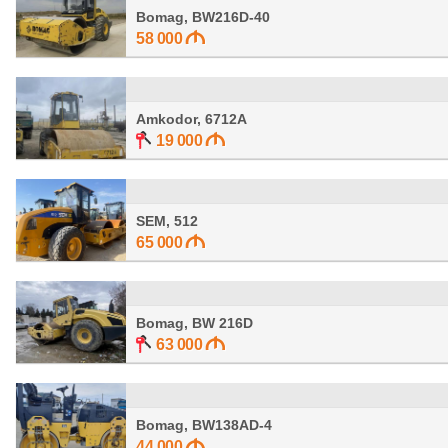
Bomag, BW216D-40
58 000
Amkodor, 6712A
19 000
SEM, 512
65 000
Bomag, BW 216D
63 000
Bomag, BW138AD-4
44 000