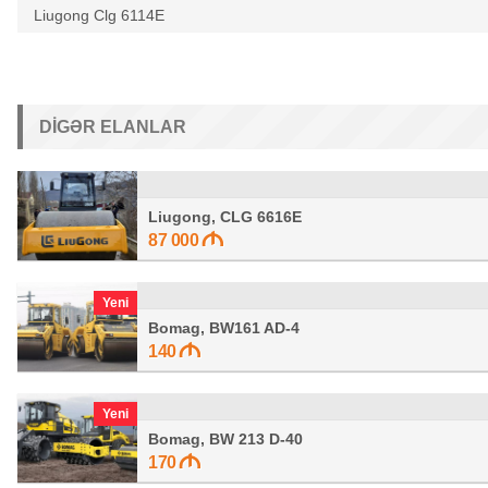
Liugong Clg 6114E
DIGƏR ELANLAR
Liugong, CLG 6616E
87 000
Yeni
Bomag, BW161 AD-4
140
Yeni
Bomag, BW 213 D-40
170