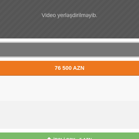
Video yerləşdirilməyib.
76 500 AZN