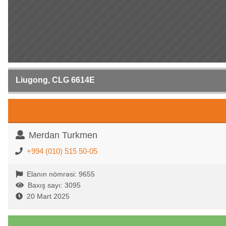
Liugong, CLG 6614E
Merdan Turkmen
+994 (010) 515 50-05
Elanın nömrəsi: 9655
Baxış sayı: 3095
20 Mart 2025