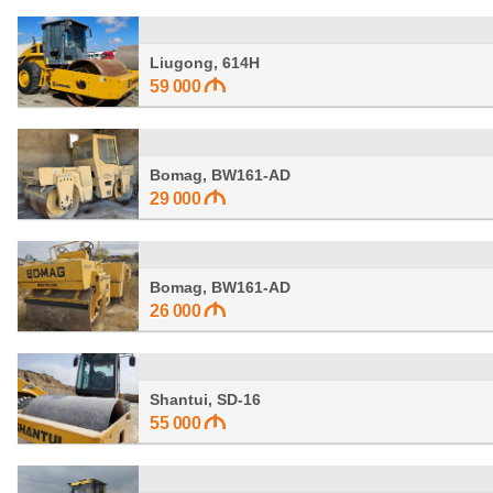
Liugong, 614H
59 000
Bomag, BW161-AD
29 000
Bomag, BW161-AD
26 000
Shantui, SD-16
55 000