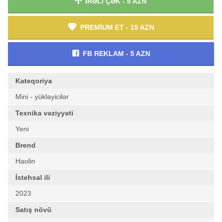
İRƏLİ ÇƏK - 5 AZN
PREMİUM ET - 15 AZN
FB REKLAM - 5 AZN
Kateqoriya
Mini - yükləyicilər
Texnika vəziyyəti
Yeni
Brend
Haolin
İstehsal ili
2023
Satış növü