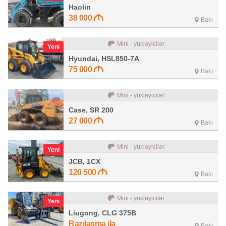
Haolin
38 000
Bakı
Mini - yükləyicilər
Yeni
Hyundai, HSL850-7A
75 000
Bakı
Mini - yükləyicilər
Case, SR 200
27 000
Bakı
Mini - yükləyicilər
Yeni
JCB, 1CX
120 500
Bakı
Mini - yükləyicilər
Yeni
Liugong, CLG 375B
Razılaşma ilə
Bakı