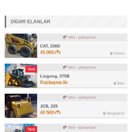
DIGƏR ELANLAR
Mini - yükləyicilər
CAT, 236D
45 000
Gəncə
Mini - yükləyicilər
Yeni
Liugong, 375B
Razılaşma ilə
Bakı
Mini - yükləyicilər
JCB, 225
40 500
Mingəçevir
Mini - yükləyicilər
Yeni