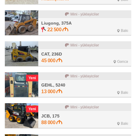
Mini - yükləyicilər
Liugong, 375A
22 500
Bakı
Mini - yükləyicilər
CAT, 236D
45 000
Gəncə
Mini - yükləyicilər
Yeni
GEHL, 5240
13 000
Bakı
Mini - yükləyicilər
Yeni
JCB, 175
88 000
Bakı