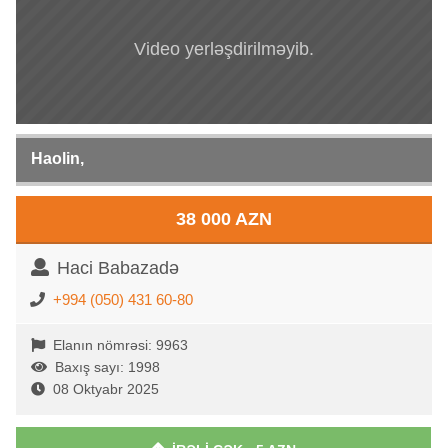
Video yerləşdirilməyib.
Haolin,
38 000 AZN
Haci Babazadə
+994 (050) 431 60-80
Elanın nömrəsi: 9963
Baxış sayı: 1998
08 Oktyabr 2025