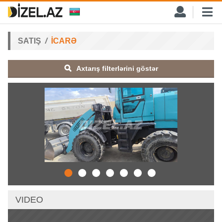
SATIŞ
İCARƏ
Axtarış filterlərini göstər
VIDEO