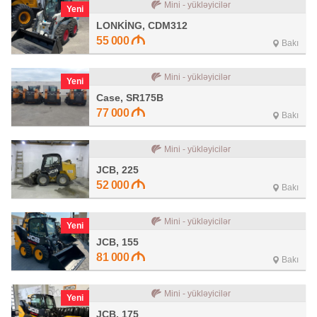
Mini - yükləyicilər
Yeni
LONKİNG, CDM312
55 000
Bakı
Mini - yükləyicilər
Yeni
Case, SR175B
77 000
Bakı
Mini - yükləyicilər
JCB, 225
52 000
Bakı
Mini - yükləyicilər
Yeni
JCB, 155
81 000
Bakı
Mini - yükləyicilər
Yeni
JCB, 175