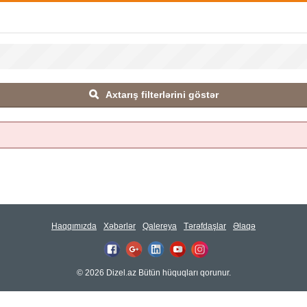
Axtarış filterlərini göstər
Haqqımızda
Xəbərlər
Qalereya
Tərəfdaşlar
Əlaqə
© 2026 Dizel.az Bütün hüquqları qorunur.