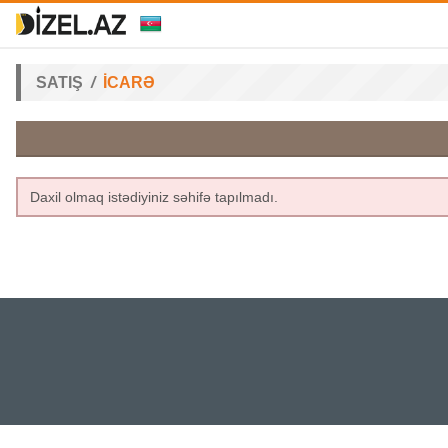
SATIŞ
İCARƏ
Daxil olmaq istədiyiniz səhifə tapılmadı.