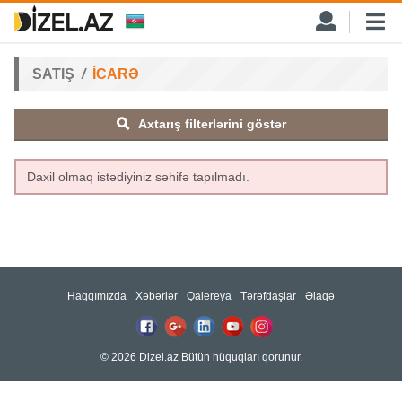
SATIŞ
İCARƏ
Axtarış filterlərini göstər
Daxil olmaq istədiyiniz səhifə tapılmadı.
Haqqımızda
Xəbərlər
Qalereya
Tərəfdaşlar
Əlaqə
© 2026 Dizel.az Bütün hüquqları qorunur.