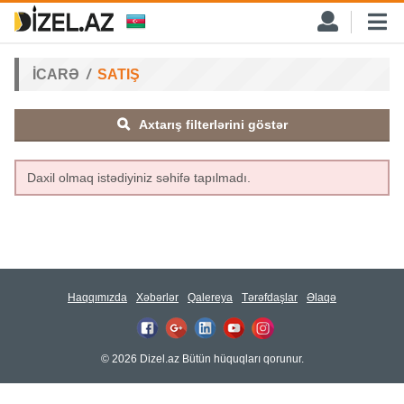
İCARƏ
SATIŞ
Axtarış filterlərini göstər
Daxil olmaq istədiyiniz səhifə tapılmadı.
Haqqımızda
Xəbərlər
Qalereya
Tərəfdaşlar
Əlaqə
© 2026 Dizel.az Bütün hüquqları qorunur.