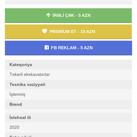
İRƏLİ ÇƏK - 5 AZN
PREMİUM ET - 15 AZN
FB REKLAM - 5 AZN
Kateqoriya
Təkərli ekskavatorlar
Texnika vəziyyəti
İşlənmiş
Brend
İstehsal ili
2020