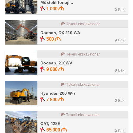
Müxtəlif tonajl...
1 000
Bakı
Təkərli ekskavatorlar
Doosan, DX 210 WA
500
Bakı
Təkərli ekskavatorlar
Doosan, 210WV
9 000
Bakı
Təkərli ekskavatorlar
Hyundai, 200 W-7
7 800
Bakı
Təkərli ekskavatorlar
CAT, 428E
65 000
Bakı