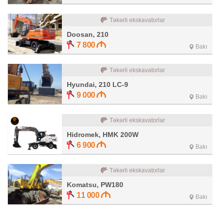
Təkərli ekskavatorlar
Doosan, 210
7 800
Bakı
Təkərli ekskavatorlar
Hyundai, 210 LC-9
9 000
Bakı
Təkərli ekskavatorlar
Hidromek, HMK 200W
6 900
Bakı
Təkərli ekskavatorlar
Komatsu, PW180
11 000
Bakı