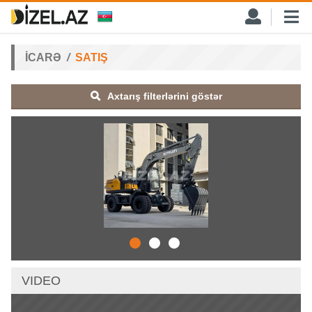
İCARƏ
SATIŞ
Axtarış filterlərini göstər
VIDEO