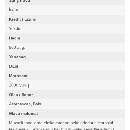
Satış növü
İcarə
Kredit / Lizinq
Yoxdur
Həcm
500 at g.
Yanacaq
Dizel
Motosaat
1000 yürüş
Ölkə / Şəhər
Azərbaycan, Bakı
Əlavə məlumat
Müxtəlif tonajlarda ekskavator ve bekoloderlərin icarəsini
təklif edirik. Texnikaların hər biri müvafiq sənədlərlə təchiz