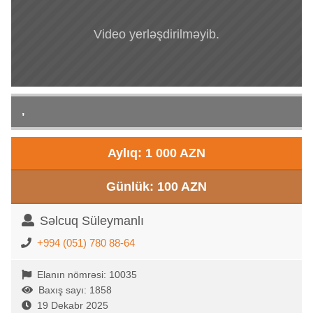
Video yerləşdirilməyib.
,
Aylıq: 1 000 AZN
Günlük: 100 AZN
Səlcuq Süleymanlı
+994 (051) 780 88-64
Elanın nömrəsi: 10035
Baxış sayı: 1858
19 Dekabr 2025