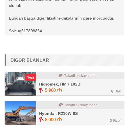
olunub.
Bundan başqa digər tikinti texnikalarının icarə mövcuddur.
Səlcuq517808864
DIGƏR ELANLAR
Təkərli ekskavatorlar
Yeni
Hidromek, HMK 102B
5 900
Bakı
Təkərli ekskavatorlar
Hyundai, R210W-9S
8 000
Fizuli