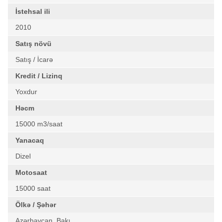
İstehsal ili
2010
Satış növü
Satış / İcarə
Kredit / Lizinq
Yoxdur
Həcm
15000 m3/saat
Yanacaq
Dizel
Motosaat
15000 saat
Ölkə / Şəhər
Azərbaycan, Bakı