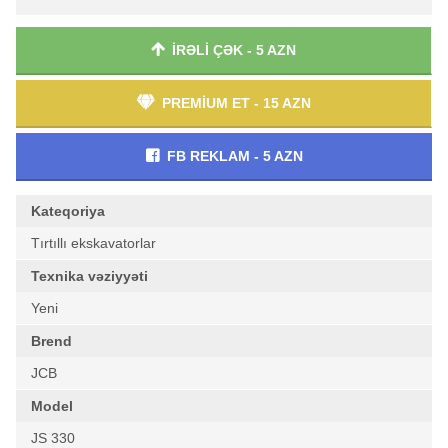
İRƏLİ ÇƏK - 5 AZN
PREMİUM ET - 15 AZN
FB REKLAM - 5 AZN
Kateqoriya
Tırtıllı ekskavatorlar
Texnika vəziyyəti
Yeni
Brend
JCB
Model
JS 330