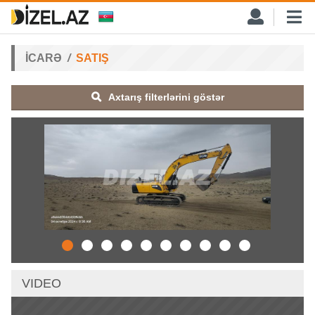
İCARƏ
SATIŞ
Axtarış filterlərini göstər
VIDEO