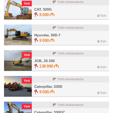
Tırtıllı ekskavatorlar
Yeni
CAT, 320G
9 000
Bakı
Tırtıllı ekskavatorlar
Hyundai, 30D-7
9 000
Bakı
Tırtıllı ekskavatorlar
Yeni
JCB, JS 330
139 990
Bakı
Tırtıllı ekskavatorlar
Yeni
Caterpillar, 330D
9 000
Bakı
Tırtıllı ekskavatorlar
Yeni
Caterpillar, 330GC