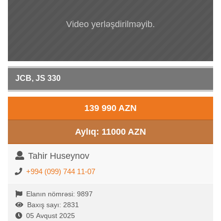
Video yerləşdirilməyib.
JCB, JS 330
139 990 AZN
Aylıq: 11000 AZN
Tahir Huseynov
+994 (099) 744 11-07
Elanın nömrəsi: 9897
Baxış sayı: 2831
05 Avqust 2025