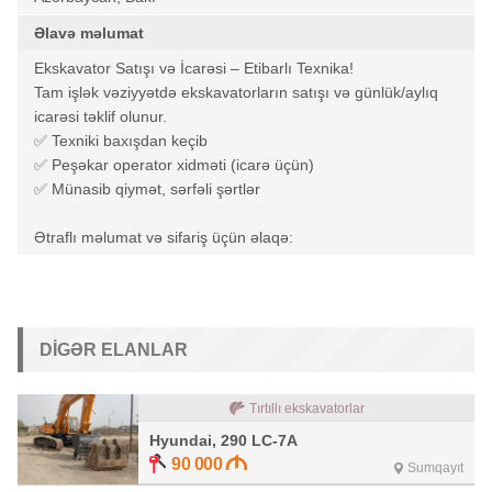
Əlavə məlumat
Ekskavator Satışı və İcarəsi – Etibarlı Texnika!
Tam işlək vəziyyətdə ekskavatorların satışı və günlük/aylıq
icarəsi təklif olunur.
✅ Texniki baxışdan keçib
✅ Peşəkar operator xidməti (icarə üçün)
✅ Münasib qiymət, sərfəli şərtlər
Ətraflı məlumat və sifariş üçün əlaqə:
DIGƏR ELANLAR
Tırtıllı ekskavatorlar
Hyundai, 290 LC-7A
90 000
Sumqayıt