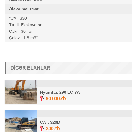
Əlavə məlumat
"CAT 330"
Tırtıllı Ekskavator
Çəki : 30 Ton
Çalov : 1.8 m3"
DIGƏR ELANLAR
Hyundai, 290 LC-7A
90 000
CAT, 320D
300