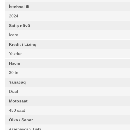
İstehsal ili
2024
Satış növü
İcarə
Kredit / Lizinq
Yoxdur
Həcm
30 tn
Yanacaq
Dizel
Motosaat
450 saat
Ölkə / Şəhər
Azərbaycan, Bakı