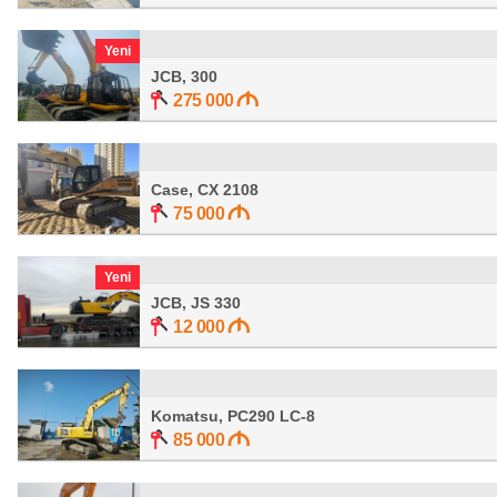
Yeni
JCB, 300
275 000
Case, CX 2108
75 000
Yeni
JCB, JS 330
12 000
Komatsu, PC290 LC-8
85 000