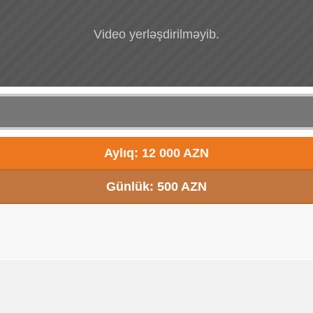
Video yerləşdirilməyib.
Aylıq: 12 000 AZN
Günlük: 500 AZN