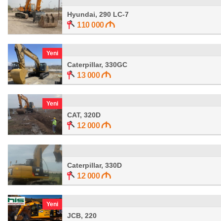
Hyundai, 290 LC-7
110 000
Yeni
Caterpillar, 330GC
13 000
Yeni
CAT, 320D
12 000
Caterpillar, 330D
12 000
Yeni
JCB, 220