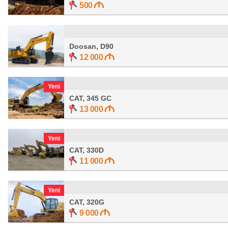
500
Doosan, D90
12 000
Yeni
CAT, 345 GC
13 000
Yeni
CAT, 330D
11 000
Yeni
CAT, 320G
9 000