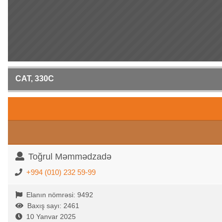
CAT, 330C
Toğrul Məmmədzadə
+994 (010) 232 59-99
Elanın nömrəsi: 9492
Baxış sayı: 2461
10 Yanvar 2025