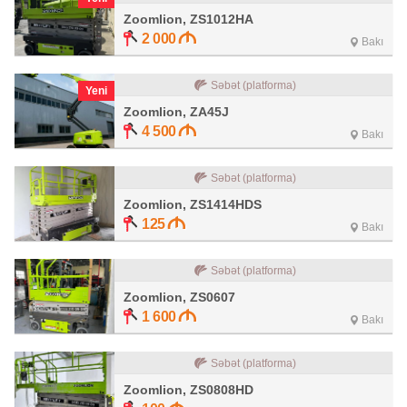
Zoomlion, ZS1012HA
2 000
Bakı
Səbət (platforma)
Yeni
Zoomlion, ZA45J
4 500
Bakı
Səbət (platforma)
Zoomlion, ZS1414HDS
125
Bakı
Səbət (platforma)
Zoomlion, ZS0607
1 600
Bakı
Səbət (platforma)
Zoomlion, ZS0808HD