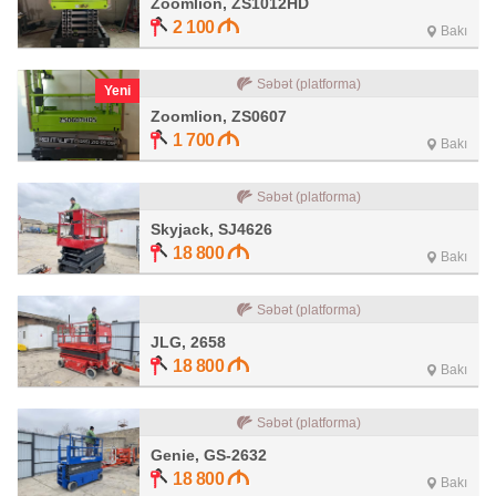
Zoomlion, ZS1012HD
2 100
Bakı
Səbət (platforma)
Yeni
Zoomlion, ZS0607
1 700
Bakı
Səbət (platforma)
Skyjack, SJ4626
18 800
Bakı
Səbət (platforma)
JLG, 2658
18 800
Bakı
Səbət (platforma)
Genie, GS-2632
18 800
Bakı