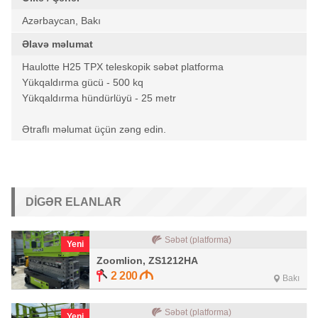
Azərbaycan, Bakı
Əlavə məlumat
Haulotte H25 TPX teleskopik səbət platforma
Yükqaldırma gücü - 500 kq
Yükqaldırma hündürlüyü - 25 metr
Ətraflı məlumat üçün zəng edin.
DIGƏR ELANLAR
Səbət (platforma)
Yeni
Zoomlion, ZS1212HA
2 200
Bakı
Səbət (platforma)
Yeni