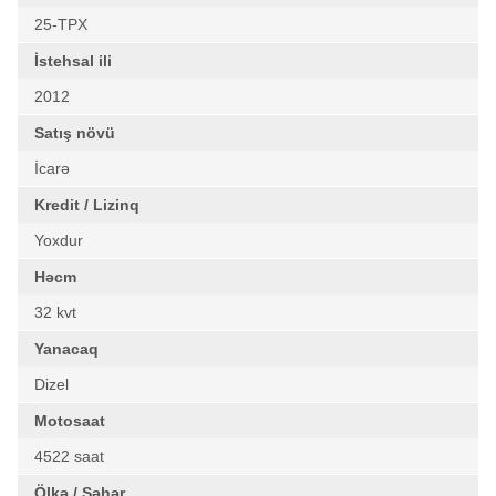
25-TPX
İstehsal ili
2012
Satış növü
İcarə
Kredit / Lizinq
Yoxdur
Həcm
32 kvt
Yanacaq
Dizel
Motosaat
4522 saat
Ölkə / Şəhər