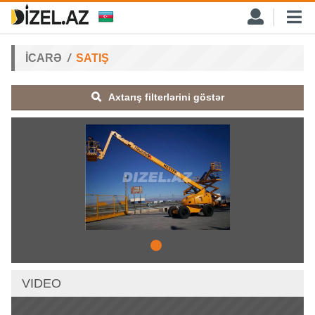
İCARƏ
SATIŞ
Axtarış filterlərini göstər
VIDEO