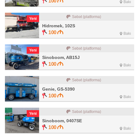
100
Bakı
Səbət (platforma)
Yeni
Hidromek, 102S
100
Bakı
Səbət (platforma)
Yeni
Sinoboom, AB15J
100
Bakı
Səbət (platforma)
Genie, GS-5390
100
Bakı
Səbət (platforma)
Yeni
Sinoboom, 0407SE
100
Bakı