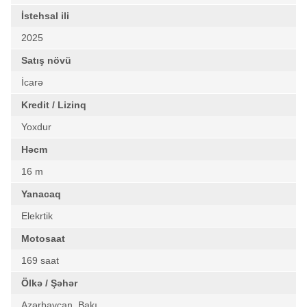
İstehsal ili
2025
Satış növü
İcarə
Kredit / Lizinq
Yoxdur
Həcm
16 m
Yanacaq
Elekrtik
Motosaat
169 saat
Ölkə / Şəhər
Azərbaycan, Bakı