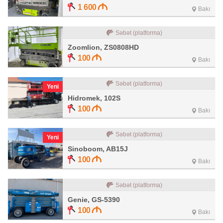
1 600
Bakı
Səbət (platforma)
Zoomlion, ZS0808HD
100
Bakı
Səbət (platforma)
Yeni
Hidromek, 102S
100
Bakı
Səbət (platforma)
Yeni
Sinoboom, AB15J
100
Bakı
Səbət (platforma)
Genie, GS-5390
100
Bakı