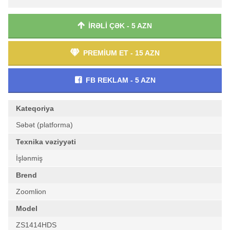
İRƏLİ ÇƏK - 5 AZN
PREMİUM ET - 15 AZN
FB REKLAM - 5 AZN
Kateqoriya
Səbət (platforma)
Texnika vəziyyəti
İşlənmiş
Brend
Zoomlion
Model
ZS1414HDS