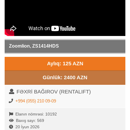
Zoomlion, ZS1414HDS
Aylıq: 125 AZN
Günlük: 2400 AZN
FƏXRİ BAĞIROV (RENTALIFT)
+994 (055) 210 09-09
Elanın nömrəsi: 10192
Baxış sayı: 569
20 İyun 2026