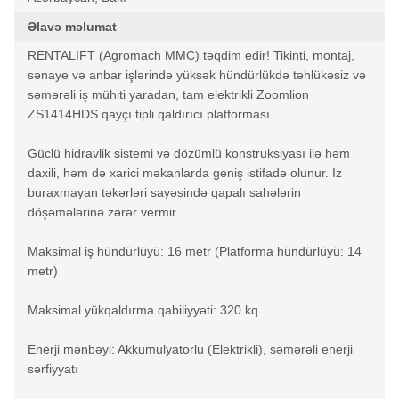
Əlavə məlumat
RENTALIFT (Agromach MMC) təqdim edir! Tikinti, montaj,
sənaye və anbar işlərində yüksək hündürlükdə təhlükəsiz və
səmərəli iş mühiti yaradan, tam elektrikli Zoomlion
ZS1414HDS qayçı tipli qaldırıcı platforması.
Güclü hidravlik sistemi və dözümlü konstruksiyası ilə həm
daxili, həm də xarici məkanlarda geniş istifadə olunur. İz
buraxmayan təkərləri sayəsində qapalı sahələrin
döşəmələrinə zərər vermir.
Maksimal iş hündürlüyü: 16 metr (Platforma hündürlüyü: 14
metr)
Maksimal yükqaldırma qabiliyyəti: 320 kq
Enerji mənbəyi: Akkumulyatorlu (Elektrikli), səmərəli enerji
sərfiyyatı