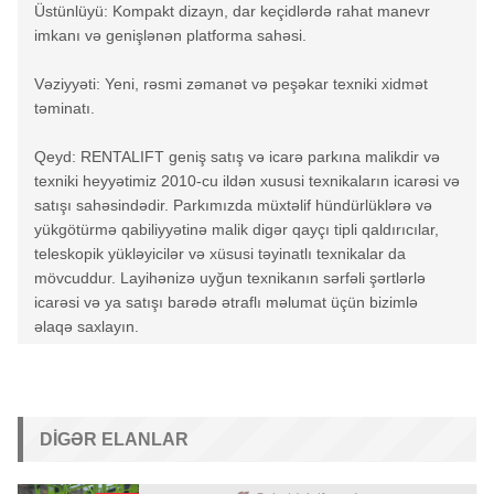
Üstünlüyü: Kompakt dizayn, dar keçidlərdə rahat manevr
imkanı və genişlənən platforma sahəsi.
Vəziyyəti: Yeni, rəsmi zəmanət və peşəkar texniki xidmət
təminatı.
Qeyd: RENTALIFT geniş satış və icarə parkına malikdir və
texniki heyyətimiz 2010-cu ildən xususi texnikaların icarəsi və
satışı sahəsindədir. Parkımızda müxtəlif hündürlüklərə və
yükgötürmə qabiliyyətinə malik digər qayçı tipli qaldırıcılar,
teleskopik yükləyicilər və xüsusi təyinatlı texnikalar da
mövcuddur. Layihənizə uyğun texnikanın sərfəli şərtlərlə
icarəsi və ya satışı barədə ətraflı məlumat üçün bizimlə
əlaqə saxlayın.
DIGƏR ELANLAR