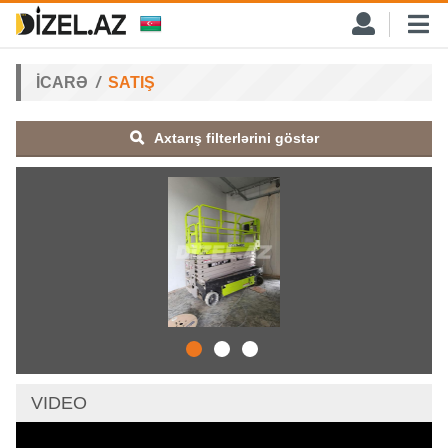
İCARƏ
SATIŞ
Axtarış filterlərini göstər
VIDEO