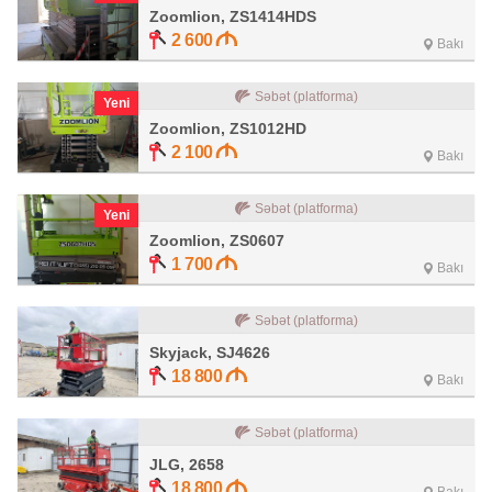
Zoomlion, ZS1414HDS
2 600
Bakı
Səbət (platforma)
Yeni
Zoomlion, ZS1012HD
2 100
Bakı
Səbət (platforma)
Yeni
Zoomlion, ZS0607
1 700
Bakı
Səbət (platforma)
Skyjack, SJ4626
18 800
Bakı
Səbət (platforma)
JLG, 2658
18 800