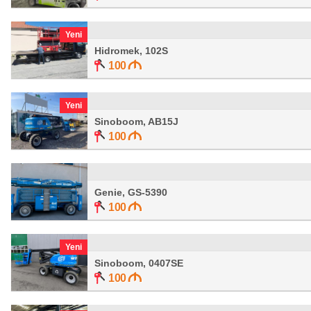
Yeni
Hidromek, 102S
100
Yeni
Sinoboom, AB15J
100
Genie, GS-5390
100
Yeni
Sinoboom, 0407SE
100