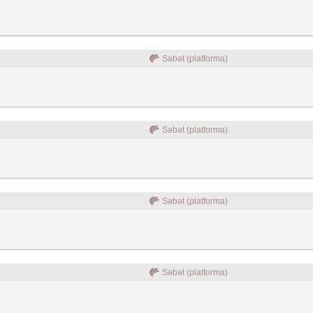
Səbət (platforma)
Səbət (platforma)
Səbət (platforma)
Səbət (platforma)