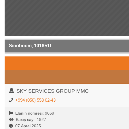
Sinoboom, 1018RD
SKY SERVICES GROUP MMC
+994 (050) 553 02-43
Elanın nömrəsi: 9669
Baxış sayı: 1927
07 Aprel 2025