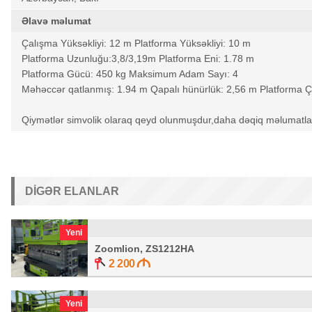
Əlavə məlumat
Çalışma Yüksəkliyi: 12 m Platforma Yüksəkliyi: 10 m
Platforma Uzunluğu:3,8/3,19m Platforma Eni: 1.78 m
Platforma Gücü: 450 kg Maksimum Adam Sayı: 4
Məhəccər qatlanmış: 1.94 m Qapalı hünürlük: 2,56 m Platforma Çəki
Qiymətlər simvolik olaraq qeyd olunmuşdur,daha dəqiq məlumatlar
DIGƏR ELANLAR
Yeni
Zoomlion, ZS1212HA
2 200
Yeni