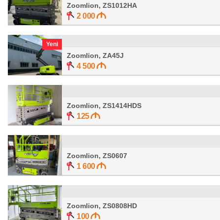
Zoomlion, ZS1012HA
2 000
Yeni
Zoomlion, ZA45J
4 500
Zoomlion, ZS1414HDS
125
Zoomlion, ZS0607
1 600
Zoomlion, ZS0808HD
100