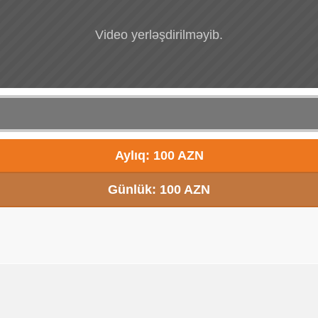
Video yerləşdirilməyib.
Aylıq: 100 AZN
Günlük: 100 AZN