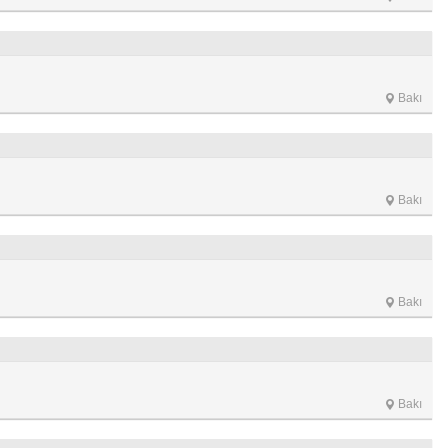
Bakı
Bakı
Bakı
Bakı