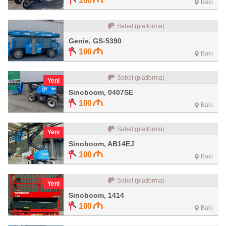
100
Bakı
Səbət (platforma)
Genie, GS-5390
100
Bakı
Səbət (platforma)
Yeni
Sinoboom, 0407SE
100
Bakı
Səbət (platforma)
Yeni
Sinoboom, AB14EJ
100
Bakı
Səbət (platforma)
Yeni
Sinoboom, 1414
100
Bakı