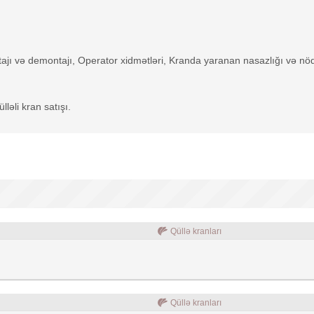
n montajı və demontajı, Operator xidmətləri, Kranda yaranan nasazlığı və
lləli kran satışı.
Qüllə kranları
Qüllə kranları