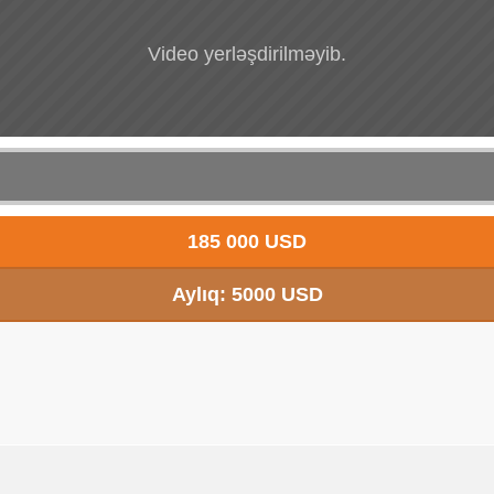
Video yerləşdirilməyib.
185 000 USD
Aylıq: 5000 USD