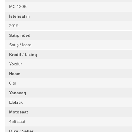
MC 120B
İstehsal ili
2019
Satış növü
Satış / İcarə
Kredit / Lizinq
Yoxdur
Həcm
6 tn
Yanacaq
Elekrtik
Motosaat
456 saat
Ölkə / Şəhər