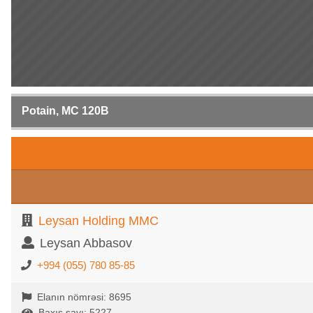
Potain, MC 120B
Leysan Holding MMC
Leysan Abbasov
+994 (055) 780 85-85
Elanın nömrəsi: 8695
Baxış sayı: 5227