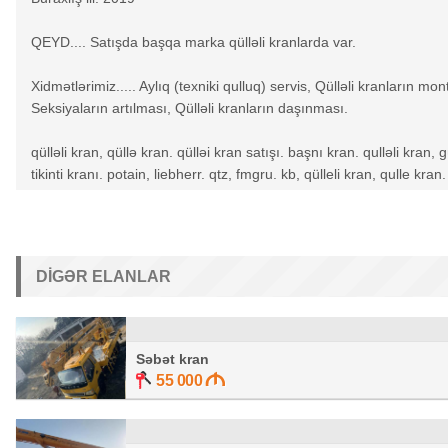
QEYD.... Satışda başqa marka qülləli kranlarda var.
Xidmətlərimiz..... Aylıq (texniki qulluq) servis, Qülləli kranları
Seksiyaların artılması, Qülləli kranların daşınması.
qülləli kran, qüllə kran. qülləi kran satışı. başnı kran. qulləli kran, gü
tikinti kranı. potain, liebherr. qtz, fmgru. kb, qülleli kran, qulle kran.
DIGƏR ELANLAR
Səbət kran
55 000