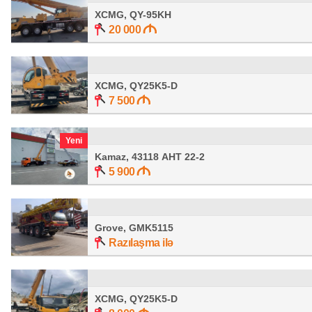
XCMG, QY-95KH
20 000
XCMG, QY25K5-D
7 500
Yeni
Kamaz, 43118 АНТ 22-2
5 900
Grove, GMK5115
Razılaşma ilə
XCMG, QY25K5-D