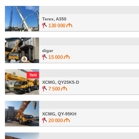
Terex, A350
130 000
digər
15 000
Yeni
XCMG, QY25K5-D
7 500
XCMG, QY-95KH
20 000