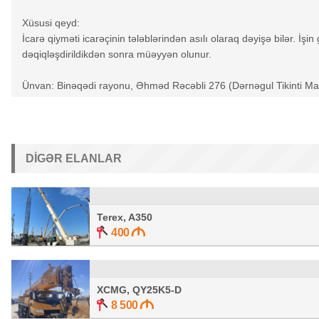
Xüsusi qeyd:
İcarə qiyməti icarəçinin tələblərindən asılı olaraq dəyişə bilər. İ
dəqiqləşdirildikdən sonra müəyyən olunur.
Ünvan: Binəqədi rayonu, Əhməd Rəcəbli 276 (Dərnəgul Tikinti Mater
DIGƏR ELANLAR
Terex, A350
400
XCMG, QY25K5-D
8 500