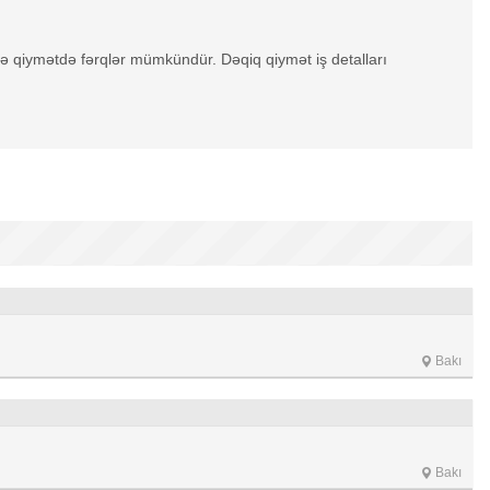
görə qiymətdə fərqlər mümkündür. Dəqiq qiymət iş detalları
Bakı
Bakı