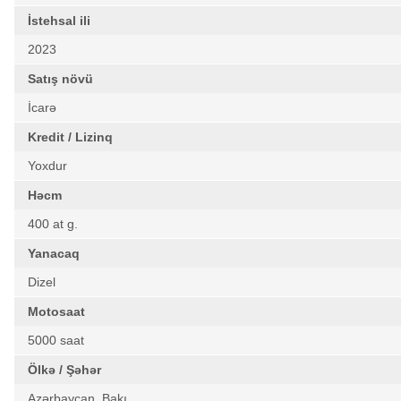
İstehsal ili
2023
Satış növü
İcarə
Kredit / Lizinq
Yoxdur
Həcm
400 at g.
Yanacaq
Dizel
Motosaat
5000 saat
Ölkə / Şəhər
Azərbaycan, Bakı