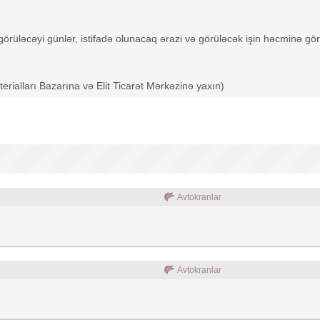
şin görüləcəyi günlər, istifadə olunacaq ərazi və görüləcək işin həcminə 
ialları Bazarına və Elit Ticarət Mərkəzinə yaxın)
Avtokranlar
Avtokranlar