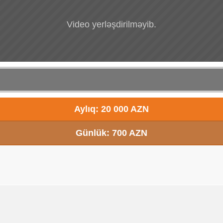
Video yerləşdirilməyib.
Aylıq: 20 000 AZN
Günlük: 700 AZN