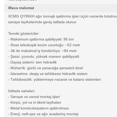
Əlavə məlumat
XCMG QY95KH ağır tonnajlı qaldırma işləri üçün nəzərdə tutulmuş 
sənaye layihələrində geniş istifadə olunur.
Texniki göstəricilər:
- Maksimum qaldırma qabiliyyəti: 95 ton
- Əsas teleskopik boom uzunluğu: ~52 metr
- Jib ilə maksimal iş hündürlüyü: ~84 metr
- Şassi: çoxoxlu, yüksək manevr qabiliyyətli
- Dayaq sistemi: tam hidravlik
- Mühərrik: güclü və yanacağa qənaətcil dizel
- İdarəetmə: dəqiq və təhlükəsiz hidravlik sistem
- Təhlükəsizlik: yüklənməyə nəzarət və balans sistemləri
İstifadə sahələri:
- Sənaye və zavod montaj işləri
- Körpü, yol və iri tikinti layihələri
- Metal konstruksiyaların qaldırılması
- Enerji, neft-qaz və ağır avadanlıq montajı