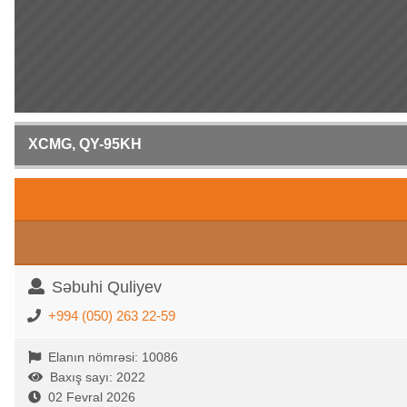
XCMG, QY-95KH
Səbuhi Quliyev
+994 (050) 263 22-59
Elanın nömrəsi: 10086
Baxış sayı: 2022
02 Fevral 2026