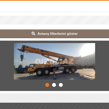
Axtarış filterlərini göstər