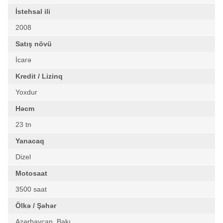
İstehsal ili
2008
Satış növü
İcarə
Kredit / Lizinq
Yoxdur
Həcm
23 tn
Yanacaq
Dizel
Motosaat
3500 saat
Ölkə / Şəhər
Azərbaycan, Bakı