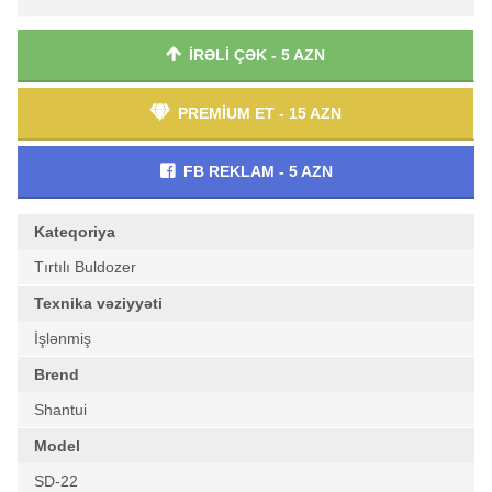
İRƏLİ ÇƏK - 5 AZN
PREMİUM ET - 15 AZN
FB REKLAM - 5 AZN
Kateqoriya
Tırtılı Buldozer
Texnika vəziyyəti
İşlənmiş
Brend
Shantui
Model
SD-22