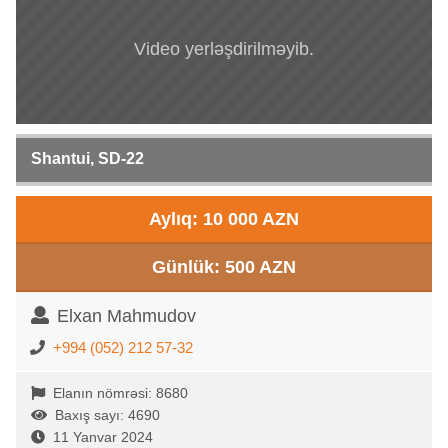
Video yerləşdirilməyib.
Shantui, SD-22
Aylıq: 10 000 AZN
Günlük: 500 AZN
Elxan Mahmudov
+994 (052) 212 57-32
Elanın nömrəsi: 8680
Baxış sayı: 4690
11 Yanvar 2024