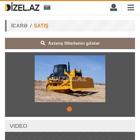
İCARƏ
SATIŞ
Axtarış filterlərini göstər
VIDEO