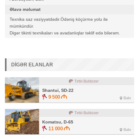
Əlavə məlumat
Texnika saz vəziyyətdədir.Ödəniş köçürmə yolu ilə
mümkündür.
Digər tikinti texnikaları və avadanlıqlar təklif edə bilərəm.
DIGƏR ELANLAR
Tırtılı Buldozer
Shantui, SD-22
9 500
Bakı
Tırtılı Buldozer
Komatsu, D-65
11 000
Bakı