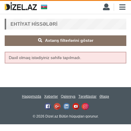
EHTIYAT HISSƏLƏRI
Axtarış filterlərini göstər
Daxil olmaq istədiyiniz səhifə tapılmadı.
Haqqımızda
Xəbərlər
Qalereya
Tərəfdaşlar
Əlaqə
© 2026 Dizel.az Bütün hüquqları qorunur.