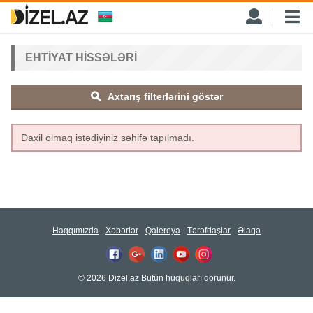
EHTIYAT HISSƏLƏRI
Axtarış filterlərini göstər
Daxil olmaq istədiyiniz səhifə tapılmadı.
Haqqımızda
Xəbərlər
Qalereya
Tərəfdaşlar
Əlaqə
© 2026 Dizel.az Bütün hüquqları qorunur.