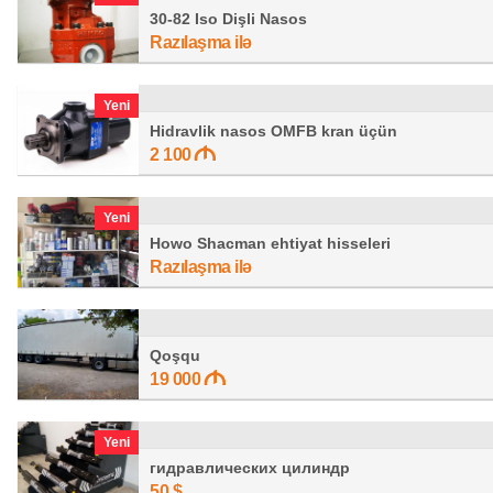
30-82 Iso Dişli Nasos
Razılaşma ilə
Yeni
Hidravlik nasos OMFB kran üçün
2 100
Yeni
Howo Shacman ehtiyat hisseleri
Razılaşma ilə
Qoşqu
19 000
Yeni
гидравлических цилиндр
50 $