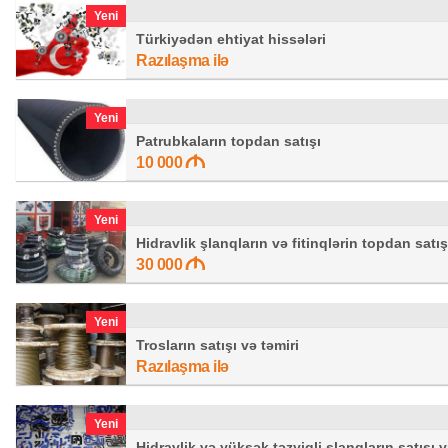
Yeni
Türkiyədən ehtiyat hissələri
Razılaşma ilə
Yeni
Patrubkaların topdan satışı
10 000
Yeni
Hidravlik şlanqların və fitinqlərin topdan satış
30 000
Yeni
Trosların satışı və təmiri
Razılaşma ilə
Yeni
Hidravlik və yüksək təzyiqli şlanqların satışı v