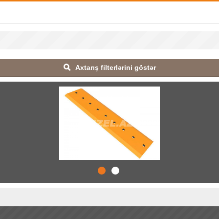
Axtarış filterlərini göstər