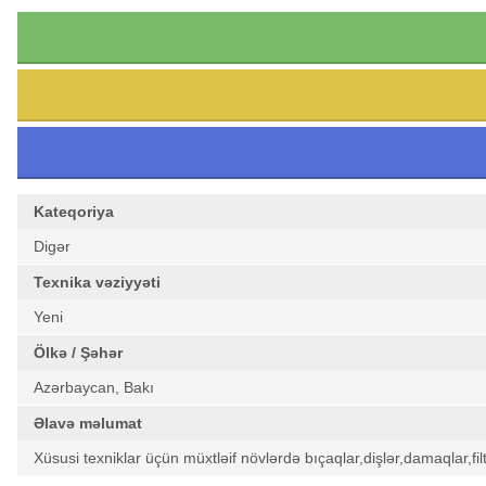
Kateqoriya
Digər
Texnika vəziyyəti
Yeni
Ölkə / Şəhər
Azərbaycan, Bakı
Əlavə məlumat
Xüsusi texniklar üçün müxtləif növlərdə bıçaqlar,dişlər,damaqlar,fi