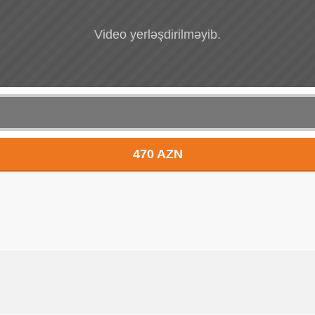
Video yerləşdirilməyib.
470 AZN