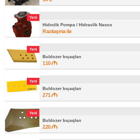
Yeni
Hidrolik Pompa / Hidravlik Nasos
Razılaşma ilə
Yeni
Buldozer bıçaqları
110
Yeni
Buldozer bıçaqları
271
Yeni
Buldozer bıçaqları
220