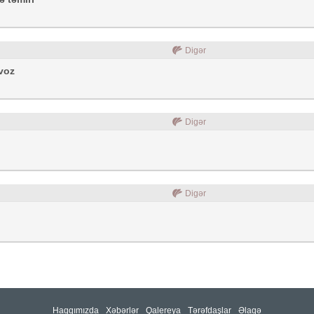
Digər
voz
Digər
Digər
Haqqımızda
Xəbərlər
Qalereya
Tərəfdaşlar
Əlaqə