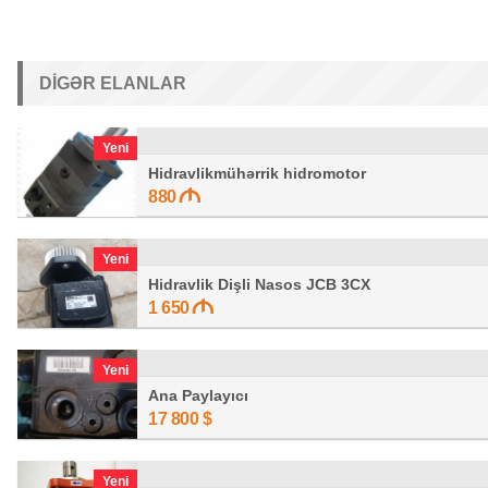
DIGƏR ELANLAR
Yeni
Hidravlikmühərrik hidromotor
880
Yeni
Hidravlik Dişli Nasos JCB 3CX
1 650
Yeni
Ana Paylayıcı
17 800 $
Yeni