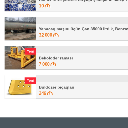
10
Yanacaq maşını üçün Çən 35000 litrlik, Benza
32 000
Yeni
Bekoloder raması
7 000
Yeni
Buldozer bıçaqları
246