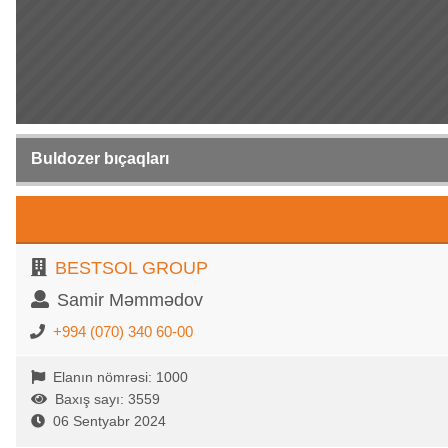
Buldozer bıçaqları
BESTSOL GROUP
Samir Məmmədov
+994 (070) 340 60-00
Elanın nömrəsi: 1000
Baxış sayı: 3559
06 Sentyabr 2024