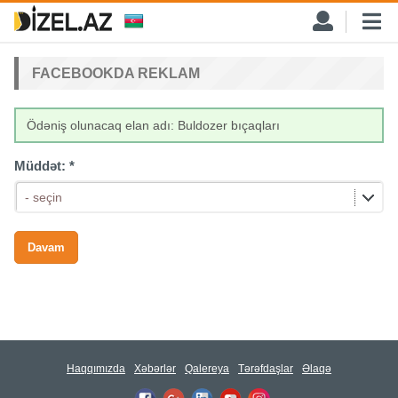
FACEBOOKDA REKLAM
Ödəniş olunacaq elan adı: Buldozer bıçaqları
Müddət:
*
- seçin
Haqqımızda
Xəbərlər
Qalereya
Tərəfdaşlar
Əlaqə