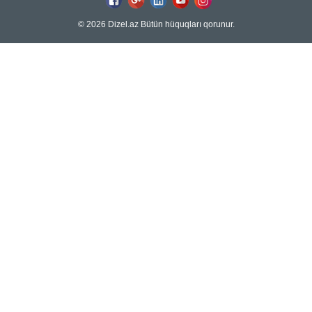
© 2026 Dizel.az Bütün hüquqları qorunur.